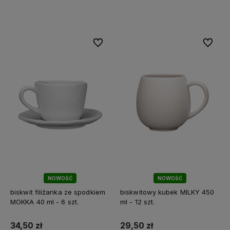
Do koszyka
Do koszyka
Do ulubionych
Do ulubi
NOWOŚĆ
NOWOŚĆ
biskwit filiżanka ze spodkiem
biskwitowy kubek MILKY 450
MOKKA 40 ml - 6 szt.
ml - 12 szt.
34,50 zł
29,50 zł