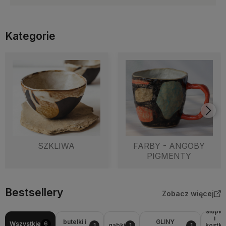
Kategorie
SZKLIWA
FARBY - ANGOBY
PIGMENTY
Bestsellery
Zobacz więcej
słupki
i
butelki i
GLINY
Wszystkie
6
gąbki
kostki
1
1
1