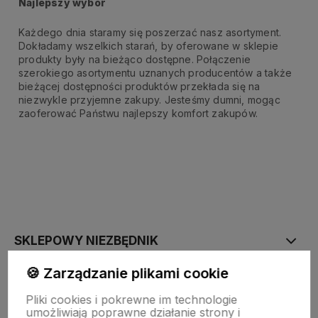
Najlepszy wybór
Każdego dnia staramy się poszerzać nasz asortyment.
Dokładamy wszelkich starań, by oferowane w sklepie
produkty były na bieżąco dostępne. Połączenie
szerokiego asortymentu uznanych producentów a także
bieżącej dostępności produktów przekłada się na
niezwykle przyjemne zakupy. Jesteśmy dumni, mogąc
zaoferować Państwu najlepszy komfort zakupów.
SKLEPOWY NIEZBĘDNIK
🍪 Zarządzanie plikami cookie
BAZA WIEDZY
Pliki cookies i pokrewne im technologie
umożliwiają poprawne działanie strony i