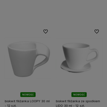
Do koszyka
Do koszyka
Do ulubionych
Do ulubi
NOWOŚĆ
NOWOŚĆ
biskwit filiżanka LOOPY 30 ml
biskwit filiżanka ze spodkiem
- 12 szt.
LIDO 30 ml - 12 szt.