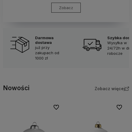
Zobacz
Darmowa
Szybka dos
dostawa
Wysyłka w
już przy
24/72h w dni
zakupach od
robocze
1000 zł
Nowości
Zobacz więcej
Do ulubionych
Do ulubi