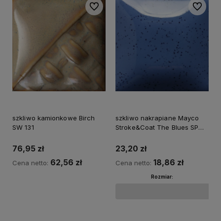
Do ulubionych
Do ulubi
szkliwo kamionkowe Birch
szkliwo nakrapiane Mayco
SW 131
Stroke&Coat The Blues SP
231
76,95 zł
23,20 zł
62,56 zł
18,86 zł
Cena netto:
Cena netto:
Rozmiar:
Do koszyka