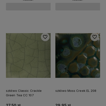
Do koszyka
Do koszyka
Do ulubionych
Do ulubi
szkliwo Classic Crackle
szkliwo Moss Creek EL 208
Green Tea CC 107
27,50 zł
29,95 zł