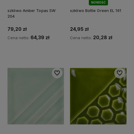
NOWOŚĆ
szkliwo Amber Topas SW
szkliwo Bottle Green EL 161
204
79,20 zł
24,95 zł
64,39 zł
20,28 zł
Cena netto:
Cena netto:
Do koszyka
Do koszyka
Do ulubionych
Do ulubi