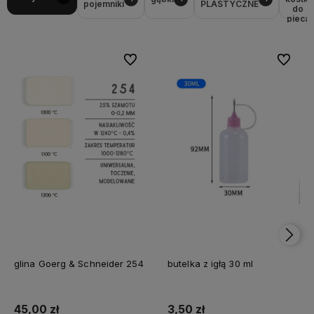
pojemniki
PLASTYCZNE
do
pieca
Do ulubionych
Do ulubi
glina Goerg & Schneider 254
butelka z igłą 30 ml
45,00 zł
3,50 zł