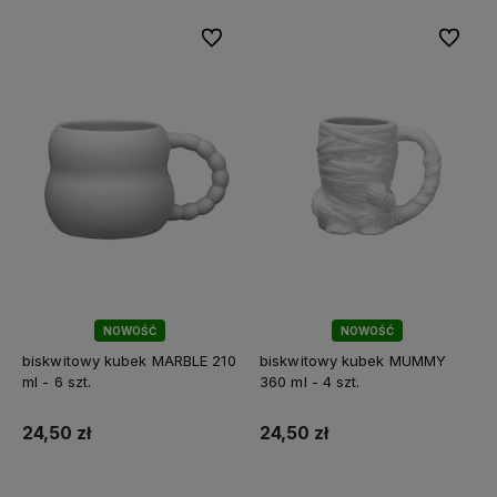
Do ulubionych
Do ulubi
NOWOŚĆ
NOWOŚĆ
biskwitowy kubek MARBLE 210
biskwitowy kubek MUMMY
ml - 6 szt.
360 ml - 4 szt.
24,50 zł
24,50 zł