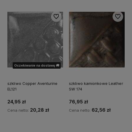
Do ulubionych
Do ulubi
Oczekiwanie na dostawę 🚚
szkliwo Copper Aventurine
szkliwo kamionkowe Leather
EL121
SW 174
24,95 zł
76,95 zł
20,28 zł
62,56 zł
Cena netto:
Cena netto:
Do koszyka
Powiadom o dostępności