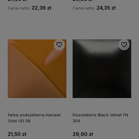
22,36 zł
24,35 zł
Cena netto:
Cena netto:
Do koszyka
Do koszyka
Do ulubionych
Do ulubi
farba podszkliwna Harvest
Foundations Black Velvet FN
Gold UG 58
304
21,50 zł
29,90 zł