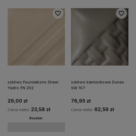
Do ulubionych
Do ulubi
szkliwo Foundations Sheer
szkliwo kamionkowe Dunes
Yadro FN 202
SW 107
29,00 zł
76,95 zł
23,58 zł
62,56 zł
Cena netto:
Cena netto:
Rozmiar:
Do koszyka