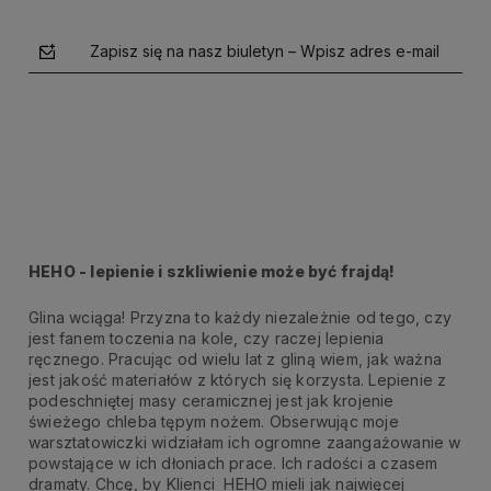
Zapisz się na nasz biuletyn – Wpisz adres e-mail
polityce prywatności
HEHO - lepienie i szkliwienie może być frajdą!
Glina wciąga! Przyzna to każdy niezależnie od tego, czy
jest fanem toczenia na kole, czy raczej lepienia
ręcznego. Pracując od wielu lat z gliną wiem, jak ważna
jest jakość materiałów z których się korzysta. Lepienie z
podeschniętej masy ceramicznej jest jak krojenie
świeżego chleba tępym nożem. Obserwując moje
warsztatowiczki widziałam ich ogromne zaangażowanie w
powstające w ich dłoniach prace. Ich radości a czasem
dramaty. Chcę, by Klienci HEHO mieli jak najwięcej