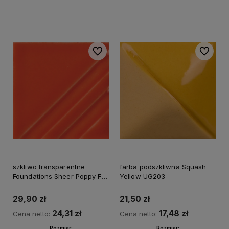
Do koszyka
Do ulubionych
Do ulubi
szkliwo transparentne
farba podszkliwna Squash
Foundations Sheer Poppy FN
Yellow UG203
230
29,90 zł
21,50 zł
24,31 zł
17,48 zł
Cena netto:
Cena netto:
Rozmiar:
Rozmiar: