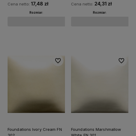
17,48 zł
24,31 zł
Cena netto:
Cena netto:
Rozmiar:
Rozmiar:
Do koszyka
Do koszyka
Do ulubionych
Do ulubi
Foundations Ivory Cream FN
Foundations Marshmallow
302
White FN 301