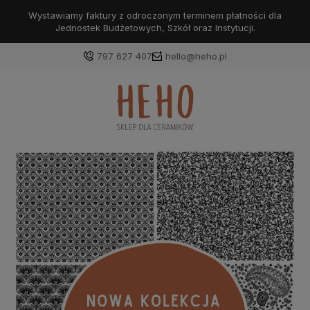
Wystawiamy faktury z odroczonym terminem płatności dla
Jednostek Budżetowych, Szkół oraz Instytucji.
797 627 407
hello@heho.pl
Zaloguj się
Załóż konto
Wybierz coś dla siebie z naszej aktualnej oferty lub
zaloguj się, aby przywrócić dodane produkty do listy
z poprzedniej sesji.