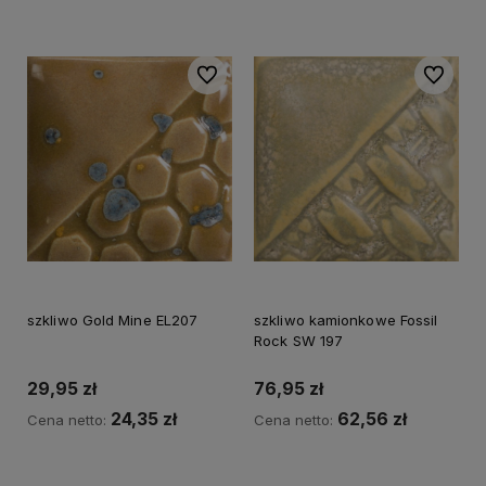
Do koszyka
Do ulubionych
Do ulubi
szkliwo Gold Mine EL207
szkliwo kamionkowe Fossil
Rock SW 197
29,95 zł
76,95 zł
24,35 zł
62,56 zł
Cena netto:
Cena netto:
Do koszyka
Do koszyka