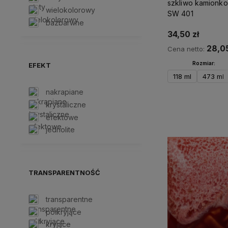
szkliwo kamionko
wielokolorowy
SW 401
bazbarwne
34,50 zł
28,05
Cena netto:
Rozmiar:
EFEKT
118 ml
473 ml
nakrapiane
krystaliczne
Do kos
efektowe
jednolite
TRANSPARENTNOŚĆ
transparentne
półkryjące
kryjące