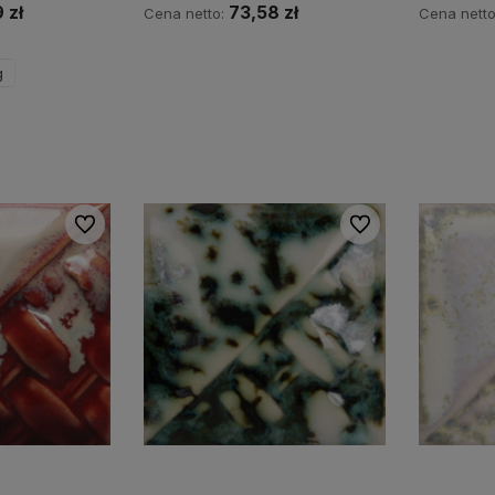
 zł
73,58 zł
Cena netto:
Cena nett
Do koszyka
g
zyka
Do ulubionych
Do ulubionych