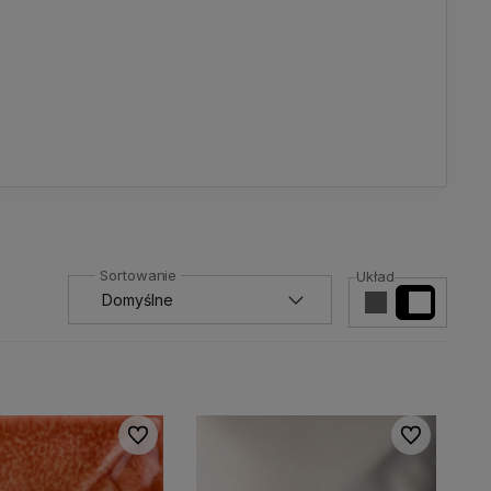
Układ
Do ulubionych
Do ulubionyc