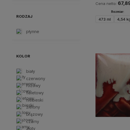
67,89
Cena netto:
Rozmiar:
RODZAJ
473 ml
4,54 k
płynne
Do kos
KOLOR
biały
czerwony
różowy
fioletowy
niebieski
zielony
brązowy
czarny
złoty