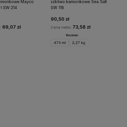
kamionkowe Mayco
szkliwo kamionkowe Sea Salt
rl SW 214
SW 118
90,50 zł
69,07 zł
73,58 zł
o:
Cena netto:
Rozmiar:
473 ml
2,27 kg
Do koszyka
Do koszyka