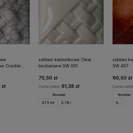
owe
szkliwo kamionkowe Clear
szkliwo k
e Crackle
bezbarwne SW 001
SW 407
003
75,50 zł
90,50 zł
 zł
61,38 zł
Cena netto:
Cena nett
Rozmiar:
Rozmiar:
zyka
473 ml
3,78 l
473 ml
Do koszyka