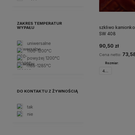
ZAKRES TEMPERATUR
szkliwo kamionko
WYPAŁU
SW 408
uniwersalne
90,50 zł
1100-1200°C
73,58
Cena netto:
powyżej 1200°C
Rozmiar:
1185-1285°C
473 ml
Do kos
DO KONTAKTU Z ŻYWNOŚCIĄ
tak
nie