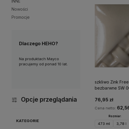
INNE
Nowości
Promocje
Dlaczego HEHO?
nie
Na produktach Mayco
Chętnie dzielimy się wiedzą i
M
ktyczne w
pracujemy od ponad 10 lat.
doświadczeniem z naszymi
d
Klientami. Masz pytania?
c
Skontaktuj się z nami!
szkliwo Zink Free
bezbarwne SW 0
Opcje przeglądania
76,95 zł
62,56
Cena netto:
Rozmiar:
KATEGORIE
473 ml
3,78 l