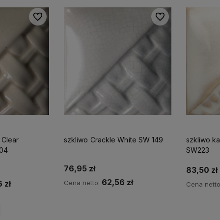
Do ulubionych
Do ulubionych
amy kilkunastoletnie
Na produktach Mayco
oświadczenie praktyczne w
pracujemy od ponad 10 lat.
eramice.
 Clear
szkliwo Crackle White SW 149
szkliwo k
04
SW223
76,95 zł
83,50 zł
62,56 zł
Cena netto:
 zł
Cena nett
Do koszyka