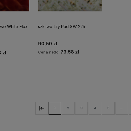
we White Flux
szkliwo Lily Pad SW 225
90,50 zł
73,58 zł
Cena netto:
 zł
Do koszyka
zyka
1
2
3
4
5
...