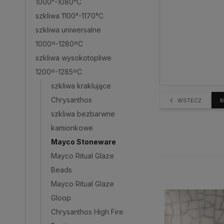
1000°-1080°C
szkliwa 1100°-1170°C
szkliwa uniwersalne
1000º-1280ºC
szkliwa wysokotopliwe
1200º-1285ºC
szkliwa kraklujące
Chrysanthos
WSTECZ
M
szkliwa bezbarwne
kamionkowe
Mayco Stoneware
Mayco Ritual Glaze
Beads
Mayco Ritual Glaze
Gloop
Chrysanthos High Fire