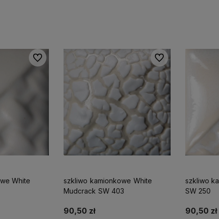
zyka
Do ulubionych
Do ulubionych
owe White
szkliwo kamionkowe White
szkliwo k
Mudcrack SW 403
SW 250
90,50 zł
90,50 zł