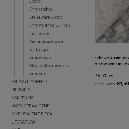
Exotic
Chrysanthos
Stoneware Exotic
Chrystanthos 3D Thin
Trail Glaze H
Welte proszkowe
Carl Jäger
proszkowe
szkliwo kamionk
bezbarwne matow
Mayco Stoneware w
Matte Clear SW 
proszku
75,75 zł
FARBY i PIGMENTY
61,59
Cena netto:
BISKWITY
Do kos
NARZĘDZIA
MASY CERAMICZNE
WYPOSAŻENIE PIECA
LITERATURA