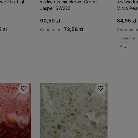
we Flux Light
szkliwo kamionkowe Green
szkliwo 
Jasper SW222
Micro Pea
90,50 zł
84,95 zł
 zł
73,58 zł
Cena netto:
Cena nett
Rozmiar:
Do koszyka
473 ml
zyka
Do ulubionych
Do ulubionych