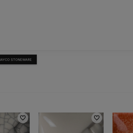
AYCO STONEWARE
Do ulubionych
Do ulubionych