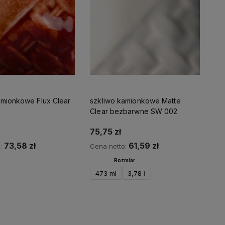
amionkowe Flux Clear
szkliwo kamionkowe Matte
Clear bezbarwne SW 002
75,75 zł
73,58 zł
61,59 zł
o:
Cena netto:
Rozmiar:
473 ml
3,78 l
Do koszyka
Do koszyka