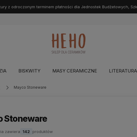
ry z odroczonym terminem płatności dla Jednostek Budżetowych, Szkół
ZIA
BISKWITY
MASY CERAMICZNE
LITERATURA
C
Mayco Stoneware
 Stoneware
ia zawiera
142
produktów