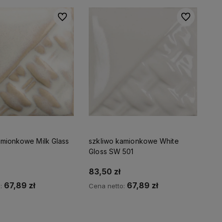
Do ulubionych
Do ulubionyc
amionkowe Milk Glass
szkliwo kamionkowe White
Gloss SW 501
83,50 zł
67,89 zł
67,89 zł
o:
Cena netto:
Do koszyka
Do koszyka