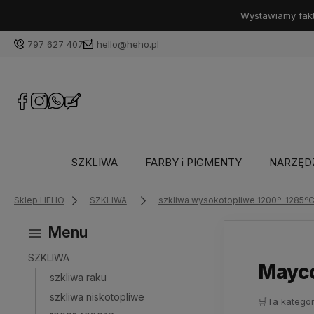
Wystawiamy faktu
797 627 407
hello@heho.pl
SZKLIWA
FARBY i PIGMENTY
NARZĘD
Sklep HEHO
SZKLIWA
szkliwa wysokotopliwe 1200º-1285º
Menu
SZKLIWA
Mayco
szkliwa raku
szkliwa niskotopliwe
🛒
Ta kategor