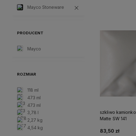
Mayco Stoneware
Do kos
PRODUCENT
Mayco
ROZMIAR
118 ml
473 ml
473 ml
szkliwo kamionk
3,78 l
Matte SW 141
2,27 kg
4,54 kg
83,50 zł