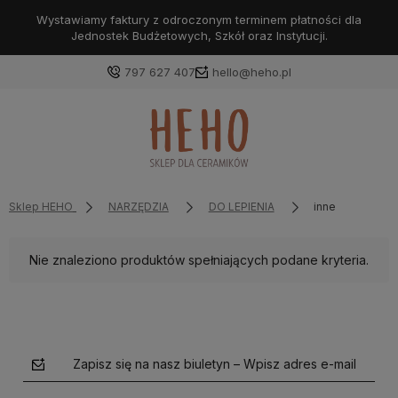
Wystawiamy faktury z odroczonym terminem płatności dla
Jednostek Budżetowych, Szkół oraz Instytucji.
797 627 407
hello@heho.pl
Zaloguj się
Załóż konto
Sklep HEHO
NARZĘDZIA
DO LEPIENIA
inne
Nie znaleziono produktów spełniających podane kryteria.
Wybierz coś dla siebie z naszej aktualnej oferty lub
zaloguj się, aby przywrócić dodane produkty do listy
z poprzedniej sesji.
Zapisz się na nasz biuletyn – Wpisz adres e-mail