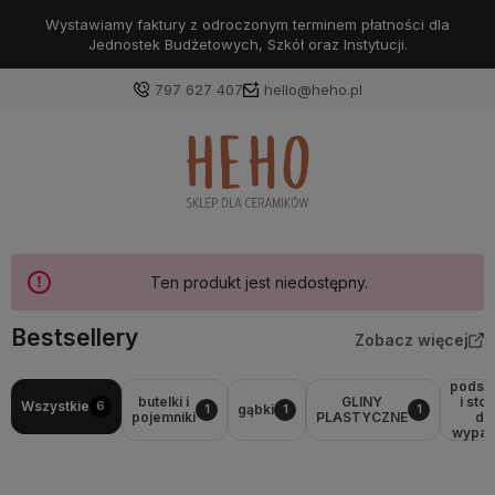
Wystawiamy faktury z odroczonym terminem płatności dla
Jednostek Budżetowych, Szkół oraz Instytucji.
797 627 407
hello@heho.pl
Zaloguj się
Załóż konto
Ten produkt jest niedostępny.
Bestsellery
Zobacz więcej
Wybierz coś dla siebie z naszej aktualnej oferty lub
podst
zaloguj się, aby przywrócić dodane produkty do listy
butelki i
GLINY
i stoj
Wszystkie
6
gąbki
1
1
1
pojemniki
PLASTYCZNE
do
z poprzedniej sesji.
wypala