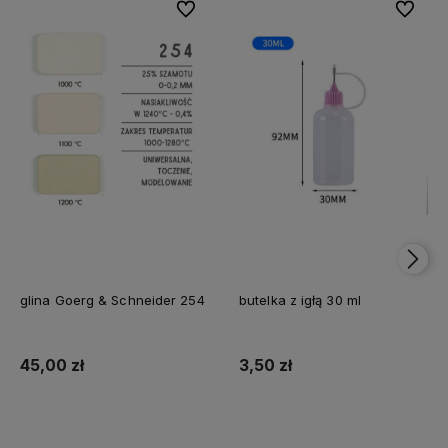
Do ulubionych
Do ulubi
glina Goerg & Schneider 254
butelka z igłą 30 ml
45,00 zł
3,50 zł
Do koszyka
Do koszyka