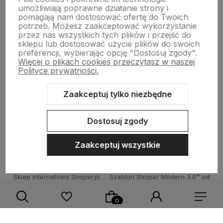
polityce prywatności
umożliwiają poprawne działanie strony i
pomagają nam dostosować ofertę do Twoich
potrzeb. Możesz zaakceptować wykorzystanie
SKLEPOWY NIEZBĘDNIK
przez nas wszystkich tych plików i przejść do
sklepu lub dostosować użycie plików do swoich
preferencji, wybierając opcję "Dostosuj zgody".
Więcej o plikach cookies przeczytasz w naszej
BAZA WIEDZY
Polityce prywatności.
Zaakceptuj tylko niezbędne
KONTAKT
Dostosuj zgody
Zaakceptuj wszystkie
Sklep internetowy Shoper.pl
Szablon Shoper Modern 3.0™
od
GrowCommerce