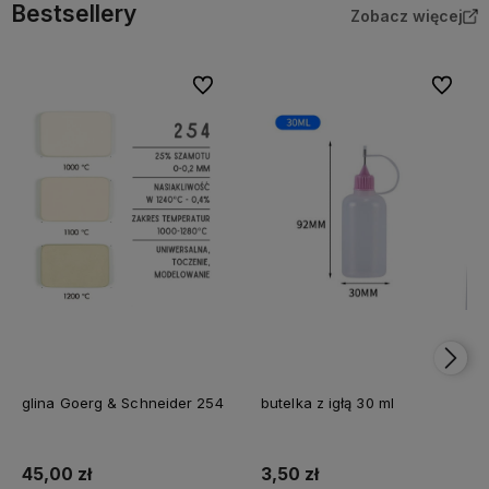
Bestsellery
Zobacz więcej
Do ulubionych
Do ulubi
glina Goerg & Schneider 254
butelka z igłą 30 ml
45,00 zł
3,50 zł