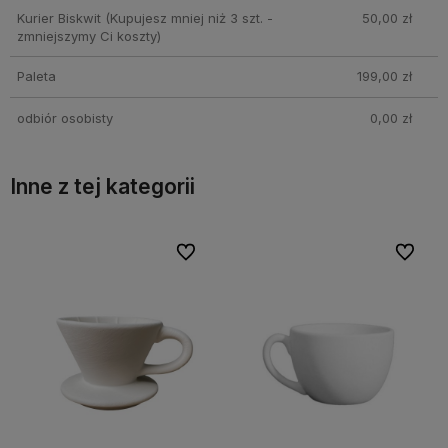
Kurier Biskwit
(Kupujesz mniej niż 3 szt. -
50,00 zł
zmniejszymy Ci koszty)
Paleta
199,00 zł
odbiór osobisty
0,00 zł
Inne z tej kategorii
bionych
bionych
Do ulubionych
Do ulubionych
Do ulubi
Do ulubi