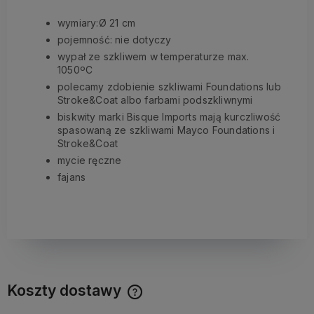
wymiary:Ø 21 cm
pojemność: nie dotyczy
wypał ze szkliwem w temperaturze max.
1050ºC
polecamy zdobienie szkliwami Foundations lub
Stroke&Coat albo farbami podszkliwnymi
biskwity marki Bisque Imports mają kurczliwość
spasowaną ze szkliwami Mayco Foundations i
Stroke&Coat
mycie ręczne
fajans
Koszty dostawy
Cena nie zawiera ewentualnych kosztów płatności