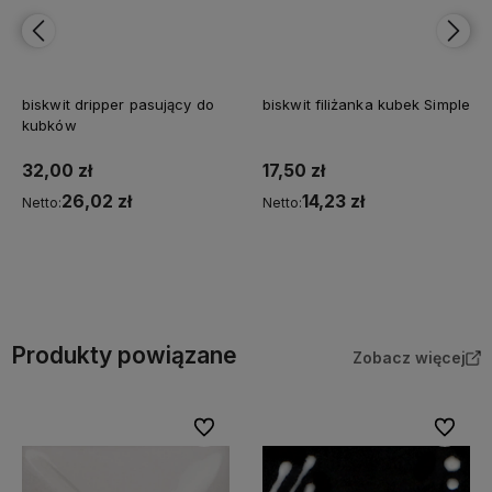
biskwit dripper pasujący do
biskwit filiżanka kubek Simple
kubków
32,00 zł
17,50 zł
26,02 zł
14,23 zł
Netto:
Netto:
Do koszyka
Do koszyka
Produkty powiązane
Zobacz więcej
Do ulubionych
Do ulubi