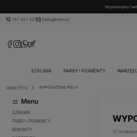
Wystawiamy faktu
797 627 407
hello@heho.pl
SZKLIWA
FARBY i PIGMENTY
NARZĘD
Sklep HEHO
WYPOSAŻENIE PIECA
Menu
SZKLIWA
WYPO
FARBY i PIGMENTY
BISKWITY
🛒
Ta kategor