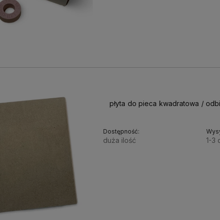
płyta do pieca kwadratowa / odbi
Dostępność:
Wysy
duża ilość
1-3 
145,00 zł
117,89 zł
Cena netto: