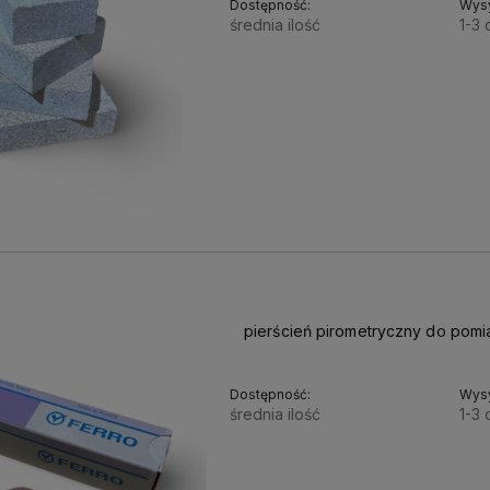
Dostępność:
Wysy
średnia ilość
1-3 
5,50 zł
4,47 zł
Cena netto:
pierścień pirometryczny do pom
Dostępność:
Wysy
średnia ilość
1-3 
12,00 zł
9,76 zł
Cena netto: