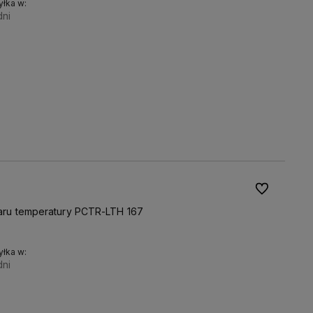
łka w:
dni
kostka do pieca:
Do koszyka
Do ulubionyc
iaru temperatury PCTR-LTH 167
łka w:
dni
liczba sztuk:
Do koszyka