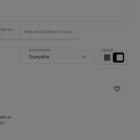
JAKI DO
INNE AKCESORIA DO PIECA
A
Układ
Do ulubionyc
łka w:
dni
średnica drutu:
Do koszyka