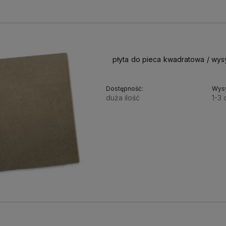
płyta do pieca kwadratowa / wys
Dostępność:
Wysy
duża ilość
1-3 
145,00 zł
117,89 zł
Cena netto: