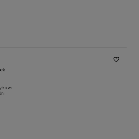
Do ulubionyc
tek
łka w:
dni
Do koszyka