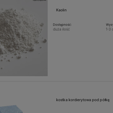
Kaolin
Dostępność:
Wysy
duża ilość
1-3 
11,00 zł
8,94 zł
Cena netto:
kostka kordierytowa pod półkę