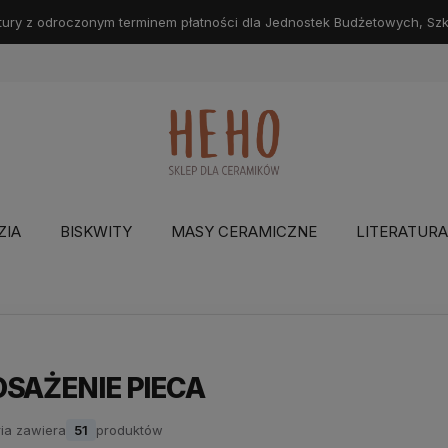
ry z odroczonym terminem płatności dla Jednostek Budżetowych, Szkół
ZIA
BISKWITY
MASY CERAMICZNE
LITERATURA
SAŻENIE PIECA
ia zawiera
51
produktów