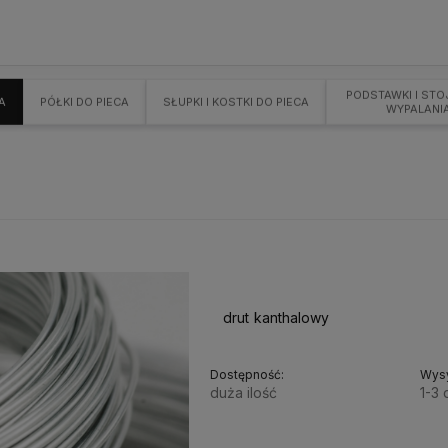
PODSTAWKI I STO
A
PÓŁKI DO PIECA
SŁUPKI I KOSTKI DO PIECA
WYPALANI
drut kanthalowy
Dostępność:
Wysy
duża ilość
1-3 
7,00 zł