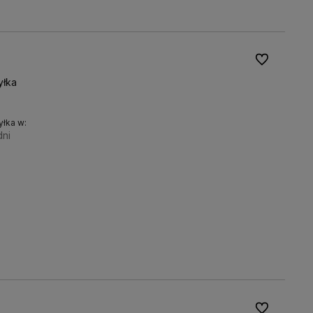
Do ulubionyc
yłka
łka w:
dni
płyty do pieca kwadratowe:
Do koszyka
Do ulubionyc