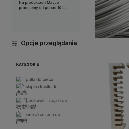
nie
Na produktach Mayco
Chętnie dzielimy się wiedzą i
M
ktyczne w
pracujemy od ponad 10 lat.
doświadczeniem z naszymi
d
Klientami. Masz pytania?
c
Skontaktuj się z nami!
Opcje przeglądania
KATEGORIE
półki do pieca
słupki i kostki do
pieca
podstawki i stojaki do
wypalania
inne akcesoria do
pieca