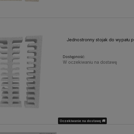
Jednostronny stojak do wypału p
Dostępność:
W oczekiwaniu na dostawę
199,00 zł
161,79 zł
Cena netto:
Oczekiwanie na dostawę 🚚