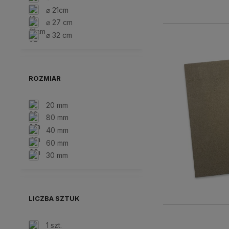
⌀ 21cm
⌀ 27 cm
⌀ 32 cm
ROZMIAR
20 mm
80 mm
40 mm
60 mm
30 mm
LICZBA SZTUK
1 szt.