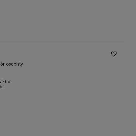
Do ulubionyc
ór osobisty
łka w:
dni
płyty do pieca kwadratowe:
Do koszyka