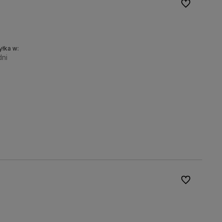
Do ulubionyc
łka w:
dni
Do koszyka
Do ulubionyc