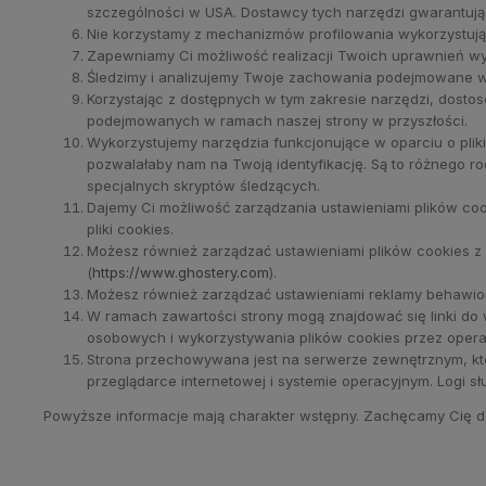
szczególności w USA. Dostawcy tych narzędzi gwarantu
Nie korzystamy z mechanizmów profilowania wykorzystu
Zapewniamy Ci możliwość realizacji Twoich uprawnień w
Śledzimy i analizujemy Twoje zachowania podejmowane w r
Korzystając z dostępnych w tym zakresie narzędzi, dosto
podejmowanych w ramach naszej strony w przyszłości.
Wykorzystujemy narzędzia funkcjonujące w oparciu o pliki
pozwalałaby nam na Twoją identyfikację. Są to różnego r
specjalnych skryptów śledzących.
Dajemy Ci możliwość zarządzania ustawieniami plików co
pliki cookies.
Możesz również zarządzać ustawieniami plików cookies z po
(
https://www.ghostery.com
).
Możesz również zarządzać ustawieniami reklamy behawio
W ramach zawartości strony mogą znajdować się linki do
osobowych i wykorzystywania plików cookies przez opera
Strona przechowywana jest na serwerze zewnętrznym, który
przeglądarce internetowej i systemie operacyjnym. Logi s
Powyższe informacje mają charakter wstępny. Zachęcamy Cię do z