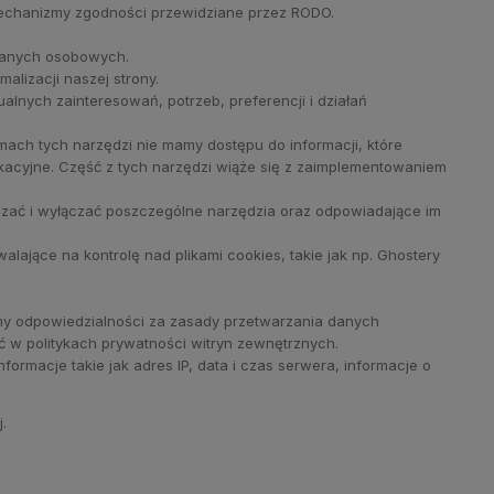
echanizmy zgodności przewidziane przez RODO.
danych osobowych.
lizacji naszej strony.
lnych zainteresowań, potrzeb, preferencji i działań
amach tych narzędzi nie mamy dostępu do informacji, które
ikacyjne. Część z tych narzędzi wiąże się z zaimplementowaniem
czać i wyłączać poszczególne narzędzia oraz odpowiadające im
alające na kontrolę nad plikami cookies, takie jak np. Ghostery
imy odpowiedzialności za zasady przetwarzania danych
 w politykach prywatności witryn zewnętrznych.
rmacje takie jak adres IP, data i czas serwera, informacje o
.