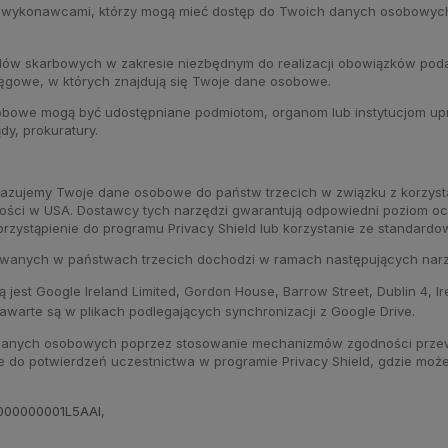
wykonawcami, którzy mogą mieć dostęp do Twoich danych osobowych, j
w skarbowych w zakresie niezbędnym do realizacji obowiązków poda
sięgowe, w których znajdują się Twoje dane osobowe.
 osobowe mogą być udostępniane podmiotom, organom lub instytucjom 
dy, prokuratury.
kazujemy Twoje dane osobowe do państw trzecich w związku z korzys
ności w USA. Dostawcy tych narzędzi gwarantują odpowiedni poziom
rzystąpienie do programu Privacy Shield lub korzystanie ze standard
wanych w państwach trzecich dochodzi w ramach następujących narz
 jest Google Ireland Limited, Gordon House, Barrow Street, Dublin 4, I
awarte są w plikach podlegających synchronizacji z Google Drive.
 danych osobowych poprzez stosowanie mechanizmów zgodności przew
ące do potwierdzeń uczestnictwa w programie Privacy Shield, gdzie mo
zt000000001L5AAI
,