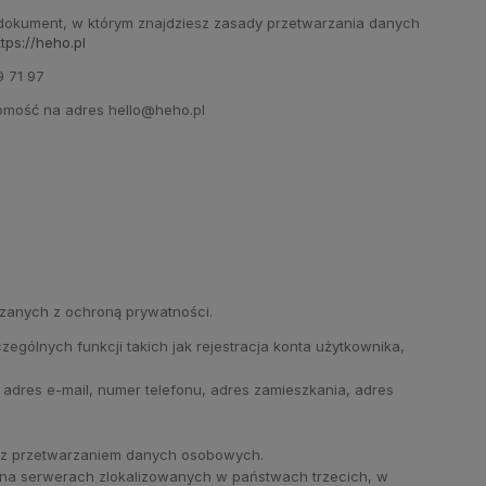
en dokument, w którym znajdziesz zasady przetwarzania danych
ttps://heho.pl
9 71 97
domość na adres hello@heho.pl
ązanych z ochroną prywatności.
gólnych funkcji takich jak rejestracja konta użytkownika,
adres e-mail, numer telefonu, adres zamieszkania, adres
 z przetwarzaniem danych osobowych.
 na serwerach zlokalizowanych w państwach trzecich, w