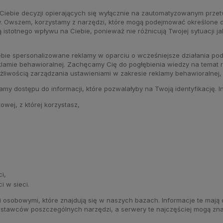
iebie decyzji opierających się wyłącznie na zautomatyzowanym przet
y. Owszem, korzystamy z narzędzi, które mogą podejmować określone d
istotnego wpływu na Ciebie, ponieważ nie różnicują Twojej sytuacji j
ebie spersonalizowane reklamy w oparciu o wcześniejsze działania po
eklamie behawioralnej. Zachęcamy Cię do pogłębienia wiedzy na temat 
liwością zarządzania ustawieniami w zakresie reklamy behawioralnej, z
y dostępu do informacji, które pozwalałyby na Twoją identyfikację. In
owej, z której korzystasz,
i,
 w sieci.
 osobowymi, które znajdują się w naszych bazach. Informacje te mają
ostawców poszczególnych narzędzi, a serwery te najczęściej mogą zna