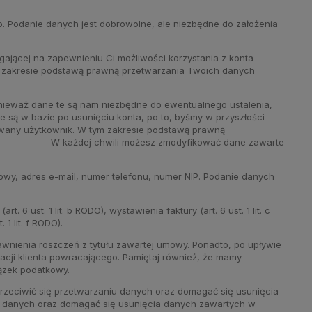
ło. Podanie danych jest dobrowolne, ale niezbędne do założenia
gającej na zapewnieniu Ci możliwości korzystania z konta
m zakresie podstawą prawną przetwarzania Twoich danych
onieważ dane te są nam niezbędne do ewentualnego ustalenia,
są w bazie po usunięciu konta, po to, byśmy w przyszłości
rowany użytkownik. W tym zakresie podstawą prawną
. W każdej chwili możesz zmodyfikować dane zawarte
niowy, adres e-mail, numer telefonu, numer NIP. Podanie danych
st. 1 lit. b RODO), wystawienia faktury (art. 6 ust. 1 lit. c
1 lit. f RODO).
wnienia roszczeń z tytułu zawartej umowy. Ponadto, po upływie
acji klienta powracającego. Pamiętaj również, że mamy
ązek podatkowy.
rzeciwić się przetwarzaniu danych oraz domagać się usunięcia
iu danych oraz domagać się usunięcia danych zawartych w