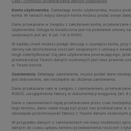
Cele i czynności przetwarzania danych osobowych
Konto użytkownika
. Zakładając konto użytkownika, musisz poda
konta. W ramach edycji danych konta możesz podać swoje dalej
Dane przekazane w związku z założeniem konta, przetwarzane są
użytkownika. Usługa ta świadczona jest na podstawie umowy z
osobowych jest art. 6 ust. 1 lit. b RODO.
W każdej chwili możesz podjąć decyzję o usunięciu konta, przy
obrony lub dochodzenia roszczeń związanych z umową o świadcz
mogli zidentyfikować Cię jako użytkownika powracającego, jeże
przetwarzania Twoich danych osobowych jest nasz p
w Twoim koncie.
Zamówienia
. Składając zamówienie, musisz podać dane niezbędn
jest dobrowolne, ale niezbędne do złożenia zamówienia.
Dane przekazane nam w związku z zamówieniem, przetwarzane są w 
RODO), uwzględnienia faktury w dokumentacji księgowej (art. 6 ust.
Dane o zamówieniach będą przetwarzane przez czas niezbędny d
tego terminu, dane nadal mogą być przez nas przetwarzane w ce
obowiązek przechowywać faktury z Twoimi danymi osobowymi pr
W przypadku danych o zamówieniach nie masz możliwości sprost
danych do czasu upływu terminu przedawnienia roszczeń z tytu