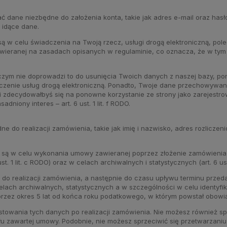
ć dane niezbędne do założenia konta, takie jak adres e-mail oraz has
 idące dane.
 w celu świadczenia na Twoją rzecz, usługi drogą elektroniczną, pole
awieranej na zasadach opisanych w regulaminie, co oznacza, że w ty
 czym nie doprowadzi to do usunięcia Twoich danych z naszej bazy, p
enie usług drogą elektroniczną. Ponadto, Twoje dane przechowywane 
li zdecydowałbyś się na ponowne korzystanie ze strony jako zarejest
rawnie uzasadniony interes – art. 6 ust. 1 lit. f RODO
e do realizacji zamówienia, takie jak imię i nazwisko, adres rozlicze
celu wykonania umowy zawieranej poprzez złożenie zamówienia (art. 6 u
 1 lit. c RODO) oraz w celach archiwalnych i statystycznych (art. 6 ust. 
o realizacji zamówienia, a następnie do czasu upływu terminu przeda
lach archiwalnych, statystycznych a w szczególności w celu identyfik
zez okres 5 lat od końca roku podatkowego, w którym powstał obowi
owania tych danych po realizacji zamówienia. Nie możesz również sp
łu zawartej umowy. Podobnie, nie możesz sprzeciwić się przetwarzan