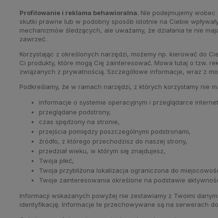
Profilowanie i reklama behawioralna.
Nie podejmujemy wobec C
skutki prawne lub w podobny sposób istotnie na Ciebie wpływał
mechanizmów śledzących, ale uważamy, że działania te nie mają 
zawrzeć.
Korzystając z określonych narzędzi, możemy np. kierować do Ci
Ci produkty, które mogą Cię zainteresować. Mowa tutaj o tzw. r
związanych z prywatnością. Szczegółowe informacje, wraz z moż
Podkreślamy, że w ramach narzędzi, z których korzystamy nie mam
informacje o systemie operacyjnym i przeglądarce internet
przeglądane podstrony,
czas spędzony na stronie,
przejścia pomiędzy poszczególnymi podstronami,
źródło, z którego przechodzisz do naszej strony,
przedział wieku, w którym się znajdujesz,
Twoja płeć,
Twoja przybliżona lokalizacja ograniczona do miejscowośc
Twoje zainteresowania określone na podstawie aktywności
Informacji wskazanych powyżej nie zestawiamy z Twoimi danymi
identyfikację. Informacje te przechowywane są na serwerach d