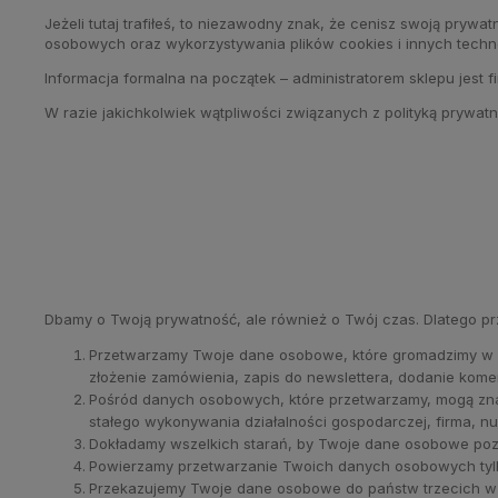
Jeżeli tutaj trafiłeś, to niezawodny znak, że cenisz swoją pry
osobowych oraz wykorzystywania plików cookies i innych techn
Informacja formalna na początek – administratorem sklepu jest f
W razie jakichkolwiek wątpliwości związanych z polityką prywat
Dbamy o Twoją prywatność, ale również o Twój czas. Dlatego p
Przetwarzamy Twoje dane osobowe, które gromadzimy w zwi
złożenie zamówienia, zapis do newslettera, dodanie kome
Pośród danych osobowych, które przetwarzamy, mogą znajd
stałego wykonywania działalności gospodarczej, firma, nu
Dokładamy wszelkich starań, by Twoje dane osobowe pozo
Powierzamy przetwarzanie Twoich danych osobowych tyl
Przekazujemy Twoje dane osobowe do państw trzecich w 