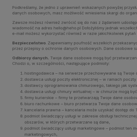
Podkreślamy, że jedno z uprawnień wskazanych powyżej przysłu
danych osobowych, masz możliwość wniesienia skargi do orga
Zawsze możesz również zwrócić się do nas z żądaniem udostępni
wiadomość na adres hello@heho.pl Dołożyliśmy jednak wszelkich 
e-mail możesz wykorzystać również w razie jakichkolwiek pyt
Bezpieczeństwo
. Zapewniamy poufność wszelkich przekazan
przez przepisy o ochronie danych osobowych. Dane osobowe są
Odbiorcy danych.
Twoje dane osobowe mogą być przetwarzane p
Chodzi o, w szczególności, następujące podmioty:
hostingodawca – na serwerze przechowywane są Twoje
dostawca usługi poczty elektronicznej – w ramach poczt
dostawcy oprogramowania chmurowego, takiego jak syst
dostawca usługi chmury wirtualnej – w chmurze mogą by
firmy kurierskie – firmy te przetwarzają Twoje dane osobo
biuro rachunkowe – biuro przetwarza Twoje dane osobow
kancelaria prawna – kancelaria może uzyskać dostęp do 
podmiot świadczący usługi w zakresie obsługi techniczne
obszarów, w których przetwarzane są dane,
podmiot świadczący usługi marketingowe – podmiot ten mo
marketingowych,