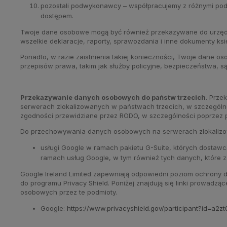
pozostali podwykonawcy – współpracujemy z różnymi pod
dostępem.
Twoje dane osobowe mogą być również przekazywane do urzędó
wszelkie deklaracje, raporty, sprawozdania i inne dokumenty k
Ponadto, w razie zaistnienia takiej konieczności, Twoje dane
przepisów prawa, takim jak służby policyjne, bezpieczeństwa, są
Przekazywanie danych osobowych do państw trzecich
. Prze
serwerach zlokalizowanych w państwach trzecich, w szczegól
zgodności przewidziane przez RODO, w szczególności poprzez p
Do przechowywania danych osobowych na serwerach zlokalizo
usługi Google w ramach pakietu G-Suite, których dostawcą
ramach usług Google, w tym również tych danych, które z
Google Ireland Limited zapewniają odpowiedni poziom ochrony
do programu Privacy Shield. Poniżej znajdują się linki prowadz
osobowych przez te podmioty.
Google:
https://www.privacyshield.gov/participant?id=a2