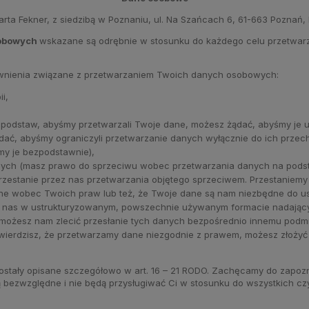
a Fekner, z siedzibą w Poznaniu, ul. Na Szańcach 6, 61-663 Poznań, 
sobowych
wskazane są odrębnie w stosunku do każdego celu przetwarz
awnienia związane z przetwarzaniem Twoich danych osobowych:
i,
podstaw, abyśmy przetwarzali Twoje dane, możesz żądać, abyśmy je us
ać, abyśmy ograniczyli przetwarzanie danych wyłącznie do ich przec
my je bezpodstawnie),
nych (masz prawo do sprzeciwu wobec przetwarzania danych na podst
rzestanie przez nas przetwarzania objętego sprzeciwem. Przestaniem
e wobec Twoich praw lub też, że Twoje dane są nam niezbędne do ust
 nas w ustrukturyzowanym, powszechnie używanym formacie nadając
możesz nam zlecić przesłanie tych danych bezpośrednio innemu podmi
stwierdzisz, że przetwarzamy dane niezgodnie z prawem, możesz złoży
stały opisane szczegółowo w art. 16 – 21 RODO. Zachęcamy do zapozna
są bezwzględne i nie będą przysługiwać Ci w stosunku do wszystkich