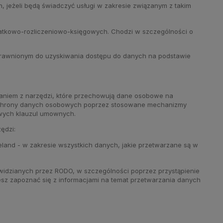
eżeli będą świadczyć usługi w zakresie związanym z takim
tkowo-rozliczeniowo-księgowych. Chodzi w szczególności o
uprawnionym do uzyskiwania dostępu do danych na podstawie
taniem z narzędzi, które przechowują dane osobowe na
 ochrony danych osobowych poprzez stosowane mechanizmy
owych klauzul umownych.
ędzi:
reland - w zakresie wszystkich danych, jakie przetwarzane są w
idzianych przez RODO, w szczególności poprzez przystąpienie
żesz zapoznać się z informacjami na temat przetwarzania danych