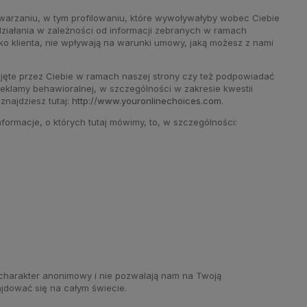
warzaniu, w tym profilowaniu, które wywoływałyby wobec Ciebie
ziałania w zależności od informacji zebranych w ramach
ako klienta, nie wpływają na warunki umowy, jaką możesz z nami
djęte przez Ciebie w ramach naszej strony czy też podpowiadać
reklamy behawioralnej, w szczególności w zakresie kwestii
najdziesz tutaj:
http://www.youronlinechoices.com
.
formacje, o których tutaj mówimy, to, w szczególności:
 charakter anonimowy i nie pozwalają nam na Twoją
jdować się na całym świecie.