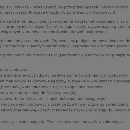
guje Ci zawsze - jeżeli uznasz, że przy przetwarzaniu Twoich danych
nu nadzorczego (Prezesa Urzędu Ochrony Danych Osobowych).
enia Ci informacji o tym, jakie dane na Twój temat posiadamy oraz w 
starań, by interesujące Cię informacje zostały wyczerpująco przedsta
ań związanych z przetwarzaniem Twoich danych osobowych.
ych nam danych osobowych. Zapewniamy podjęcie odpowiednich śro
 gromadzone z należytą starannością i odpowiednio chronione przed 
rzez podmioty, z których usług korzystamy, a których usługi wiążą s
 dane osobowe,
y elektronicznej dochodzi do przetwarzania Twoich danych osobowych,
em mailingowy, fakturowy, księgowy, system CRM – w ramach oprogr
ć przechowywane pliki zawierające Twoje dane osobowe,
we w celu doręczenia do Ciebie przesyłki,
e zawarte na fakturach i innych dokumentach księgowych,
Twoich danych osobowych, jeżeli będzie to konieczne do świadczenia
j strony internetowej – podmiot ten może uzyskiwać dostęp do Twoich
że uzyskiwać dostęp do Twoich danych osobowych w zakresie, jaki jes