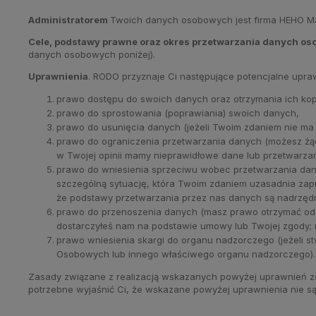
Administratorem
Twoich danych osobowych jest firma HEHO Mart
Cele, podstawy prawne oraz okres przetwarzania danych o
danych osobowych poniżej).
Uprawnienia
. RODO przyznaje Ci następujące potencjalne upr
prawo dostępu do swoich danych oraz otrzymania ich kopi
prawo do sprostowania (poprawiania) swoich danych,
prawo do usunięcia danych (jeżeli Twoim zdaniem nie ma 
prawo do ograniczenia przetwarzania danych (możesz żąd
w Twojej opinii mamy nieprawidłowe dane lub przetwarza
prawo do wniesienia sprzeciwu wobec przetwarzania da
szczególną sytuację, która Twoim zdaniem uzasadnia zap
że podstawy przetwarzania przez nas danych są nadrzędn
prawo do przenoszenia danych (masz prawo otrzymać od
dostarczyłeś nam na podstawie umowy lub Twojej zgody; 
prawo wniesienia skargi do organu nadzorczego (jeżeli 
Osobowych lub innego właściwego organu nadzorczego).
Zasady związane z realizacją wskazanych powyżej uprawnień zo
potrzebne wyjaśnić Ci, że wskazane powyżej uprawnienia nie 