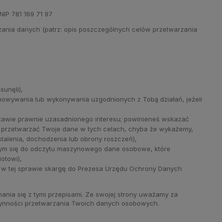
NIP 781 169 71 97
ania danych (patrz: opis poszczególnych celów przetwarzania
unęli),
howywania lub wykonywania uzgodnionych z Tobą działań, jeżeli
awie prawnie uzasadnionego interesu; powinieneś wskazać
y przetwarzać Twoje dane w tych celach, chyba że wykażemy,
alenia, dochodzenia lub obrony roszczeń),
ym się do odczytu maszynowego dane osobowe, które
otowi),
ć w tej sprawie skargę do Prezesa Urzędu Ochrony Danych
nia się z tymi przepisami. Ze swojej strony uważamy za
 czynności przetwarzania Twoich danych osobowych.