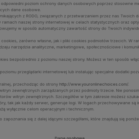
ją odpowiedni poziom ochrony danych osobowych poprzez stosowne m
jących dane osobowe.
ynikających z RODO, związanych z przetwarzaniem przez nas Twoich 
amach naszej strony internetowej w celach statystycznych oraz optyma
sowujemy w sposób automatyczny zawartość strony do Twoich indywidua
 cookies, zarówno własne, jak i pliki cookies podmiotów trzecich. W r
odzaju narzędzia analityczne, marketingowe, społecznościowe i komun
okies bezpośrednio z poziomu naszej strony. Możesz w ten sposób włą
ziomu przeglądarki internetowej lub instalując specjalne dodatki pozw
ralnej, przechodząc do strony
http://www.youronlinechoices.com/
.
 witryn zewnętrznych zarządzanych przez podmioty trzecie. Nie ponos
torów witryn zewnętrznych. Szczegółów w tym zakresie możesz szukać
, tak jak każdy serwer, generuje logi. W logach przechowywane są info
łużą wyłącznie celom operacyjnym i technicznym.
apoznania się z dalej idącymi szczegółami, które znajdują się poniżej
Dane osobowe