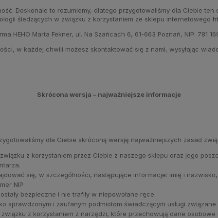
watność. Doskonale to rozumiemy, dlatego przygotowaliśmy dla Ciebie t
ologii śledzących w związku z korzystaniem ze sklepu internetowego
h
irma HEHO Marta Fekner, ul. Na Szańcach 6, 61-663 Poznań, NIP: 781 16
ności, w każdej chwili możesz skontaktować się z nami, wysyłając wia
Skrócona wersja – najważniejsze informacje
rzygotowaliśmy dla Ciebie skróconą wersję najważniejszych zasad zwi
ązku z korzystaniem przez Ciebie z naszego sklepu oraz jego poszcze
ntarza.
ować się, w szczególności, następujące informacje: imię i nazwisko, 
mer NIP.
stały bezpieczne i nie trafiły w niepowołane ręce.
ko sprawdzonym i zaufanym podmiotom świadczącym usługi związane
związku z korzystaniem z narzędzi, które przechowują dane osobowe