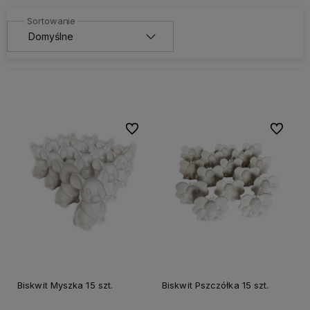
Do ulubionych
Do ulubi
Biskwit Myszka 15 szt.
Biskwit Pszczółka 15 szt.