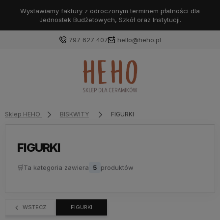
Wystawiamy faktury z odroczonym terminem płatności dla
Jednostek Budżetowych, Szkół oraz Instytucji.
797 627 407
hello@heho.pl
Zaloguj się
Załóż konto
Sklep HEHO
BISKWITY
FIGURKI
FIGURKI
Wybierz coś dla siebie z naszej aktualnej oferty lub
🛒
Ta kategoria zawiera
5
produktów
zaloguj się, aby przywrócić dodane produkty do listy
z poprzedniej sesji.
WSTECZ
FIGURKI