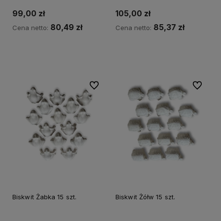
99,00 zł
105,00 zł
80,49 zł
85,37 zł
Cena netto:
Cena netto:
Do koszyka
Do koszyka
Do ulubionych
Do ulubi
Biskwit Żabka 15 szt.
Biskwit Żółw 15 szt.