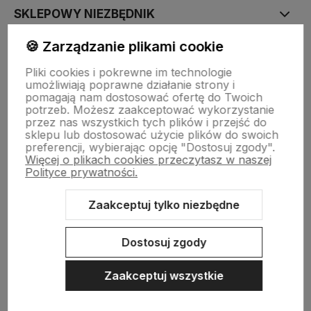
SKLEPOWY NIEZBĘDNIK
🍪 Zarządzanie plikami cookie
BAZA WIEDZY
Pliki cookies i pokrewne im technologie
umożliwiają poprawne działanie strony i
pomagają nam dostosować ofertę do Twoich
KONTAKT
potrzeb. Możesz zaakceptować wykorzystanie
przez nas wszystkich tych plików i przejść do
sklepu lub dostosować użycie plików do swoich
preferencji, wybierając opcję "Dostosuj zgody".
Więcej o plikach cookies przeczytasz w naszej
Polityce prywatności.
Zaakceptuj tylko niezbędne
Sklep internetowy Shoper.pl
Szablon Shoper Modern 3.0™
od
GrowCommerce
Dostosuj zgody
Zaakceptuj wszystkie