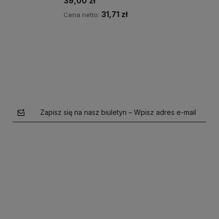
39,00 zł
31,71 zł
Cena netto:
Do koszyka
Zapisz się na nasz biuletyn – Wpisz adres e-mail
polityce prywatności