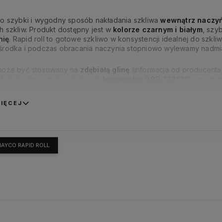
o szybki i wygodny sposób nakładania szkliwa
wewnątrz naczy
h szkliw. Produkt dostępny jest w
kolorze czarnym i białym
, szy
nię
. Rapid roll to gotowe szkliwo w konsystencji idealnej do szk
 środka i podczas obracania naczynia stopniowo wylewamy nadmia
 może być stosowany na
zdębiałą glinę
(informacja od producenta;
daje się do wypału w zakresie
temperatur 999-1220
ºC
, co czy
 i dekoracyjnych.
IĘCEJ
AYCO RAPID ROLL