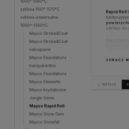
1000°-1080°C
szkliwa 1100°-1170°C
Rapid Roll
t
szkliwa uniwersalne
tradycyjnyc
powierzch
1000º-1280ºC
szkliwo do
Mayco Stroke&Coat
Rapid Roll
Mayco Stroke&Coat
biskwit
. Na
nakrapiane
użytkowych
Mayco Foundations
ZOBACZ W
transparentne
Mayco Foundations
Mayco Elements
WSTECZ
M
Mayco krystaliczne
Jungle Gems
Mayco Rapid Roll
Mayco Snow Gem
Mayco Snowfall