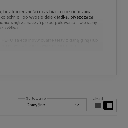
ń
, bez konieczności rozrabiania i rozcieńczania
bko schnie i po wypale daje
gładką, błyszczącą
liwienia wnętrza naczyń przed polewanie - wlewamy
r szkliwa.
 HEHO zaleca indywidualne testy z daną gliną) lub
ni go uniwersalnym rozwiązaniem do prac
Układ