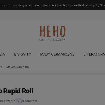
ry z odroczonym terminem płatności dla Jednostek Budżetowych, Szkół
ZIA
BISKWITY
MASY CERAMICZNE
LITERATURA
Mayco Rapid Roll
 Rapid Roll
ia zawiera
2
produktów