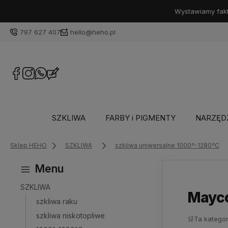
Wystawiamy faktu
797 627 407
hello@heho.pl
SZKLIWA
FARBY i PIGMENTY
NARZĘD
Sklep HEHO
SZKLIWA
szkliwa uniwersalne 1000º-1280ºC
Menu
SZKLIWA
Mayco
szkliwa raku
szkliwa niskotopliwe
🛒
Ta kategor