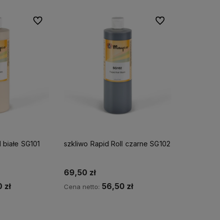
Do ulubionych
Do ulubionych
l białe SG101
szkliwo Rapid Roll czarne SG102
69,50 zł
 zł
56,50 zł
Cena netto:
amy kilkunastoletnie
Na produktach Mayco
zyka
Do koszyka
oświadczenie praktyczne w
pracujemy od ponad 10 lat.