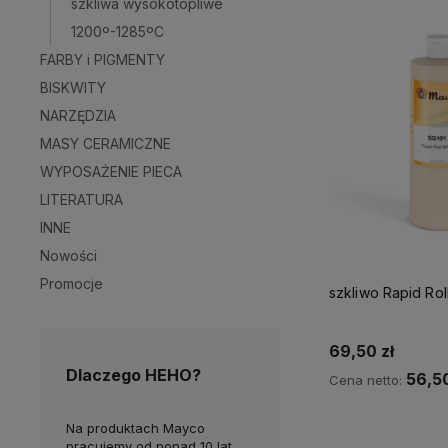
szkliwa wysokotopliwe
1200º-1285ºC
FARBY i PIGMENTY
BISKWITY
NARZĘDZIA
MASY CERAMICZNE
WYPOSAŻENIE PIECA
LITERATURA
INNE
Nowości
Promocje
szkliwo Rapid Rol
69,50 zł
Dlaczego HEHO?
56,50
Cena netto:
nie
Na produktach Mayco
Chętnie dzielimy się wiedzą i
M
Do kos
ktyczne w
pracujemy od ponad 10 lat.
doświadczeniem z naszymi
d