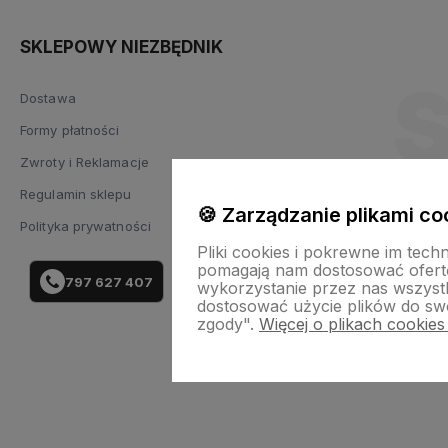
SKLEPOWY NIEZBĘDNIK
Dostawa
Formy płatności
Zwroty i Reklamacje
Regulamin sklepu
🍪 Zarządzanie plikami co
Polityka prywatności
Pliki cookies i pokrewne im tech
pomagają nam dostosować ofert
797 627 407
wykorzystanie przez nas wszystki
dostosować użycie plików do swo
zgody".
Więcej o plikach cookies
Skle