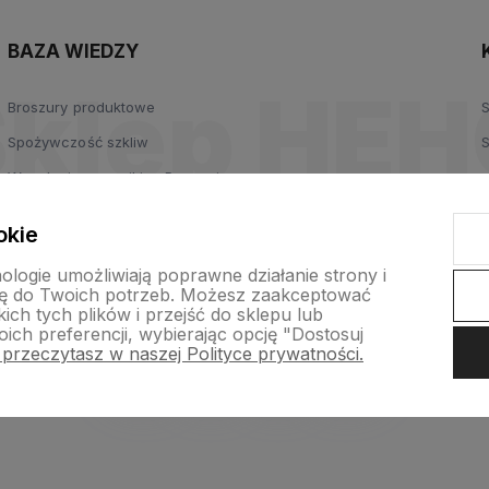
BAZA WIEDZY
Broszury produktowe
Spożywczość szkliw
Wypalanie ceramiki w Poznaniu
okie
nologie umożliwiają poprawne działanie strony i
ę do Twoich potrzeb. Możesz zaakceptować
ch tych plików i przejść do sklepu lub
ich preferencji, wybierając opcję "Dostosuj
 przeczytasz w naszej Polityce prywatności.
p internetowy Shoper.pl
Szablon Shoper Modern 3.0™
od GrowComm