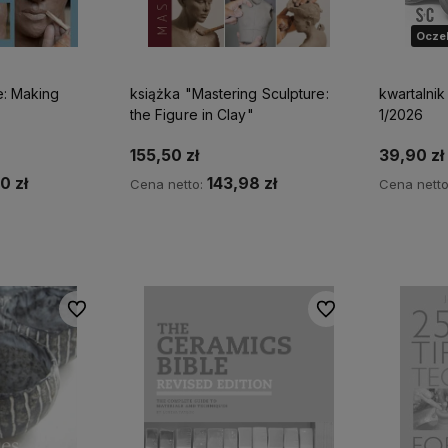
Oczek
e: Making
książka "Mastering Sculpture:
kwartalnik
the Figure in Clay"
1/2026
155,50 zł
39,90 zł
0 zł
143,98 zł
Cena netto:
Cena nett
zyka
Do koszyka
Powia
Do ulubionych
Do ulubionych