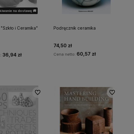
iwanie na dostawę 🚚
 "Szkło i Ceramika"
Podręcznik ceramika
74,50 zł
60,57 zł
Cena netto:
36,94 zł
o:
Do koszyka
dom o dostępności
Do ulubionych
Do ulubionyc