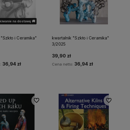
iwanie na dostawę 🚚
 "Szkło i Ceramika"
kwartalnik "Szkło i Ceramika"
3/2025
39,90 zł
36,94 zł
36,94 zł
o:
Cena netto:
Do koszyka
dom o dostępności
Do ulubionych
Do ulubionyc