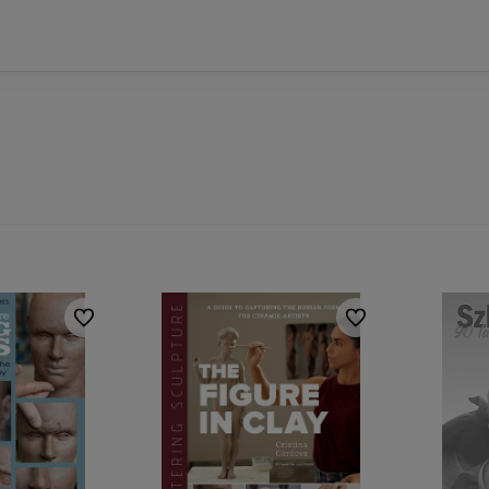
Do ulubionych
Do ulubionych
amy kilkunastoletnie
Na produktach Mayco
oświadczenie praktyczne w
pracujemy od ponad 10 lat.
eramice.