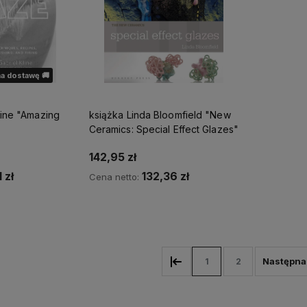
a dostawę 🚚
mazing
książka Linda Bloomfield "New
Ceramics: Special Effect Glazes"
142,95 zł
 zł
132,36 zł
Cena netto:
Do koszyka
ostępności
1
2