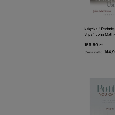
książka "Techniq
Slips" John Math
156,50 zł
144,9
Cena netto:
Do kos