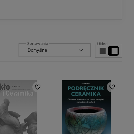
Układ
Do ulubionych
Do ulubionyc