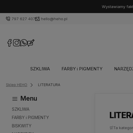
Wystawiamy faktu
797 627 407
hello@heho.pl
SZKLIWA
FARBY i PIGMENTY
NARZĘD
Sklep HEHO
LITERATURA
Menu
SZKLIWA
LITE
FARBY i PIGMENTY
BISKWITY
🛒
Ta kategor