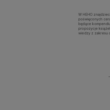
W HEHO znajdzieci
poświęconych ceram
będące kompendium
propozycje książek
wiedzy z zakresu 