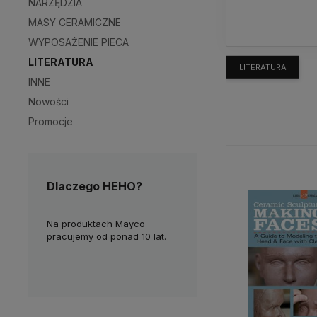
NARZĘDZIA
MASY CERAMICZNE
WYPOSAŻENIE PIECA
LITERATURA
LITERATURA
INNE
Nowości
Promocje
Dlaczego HEHO?
nie
Na produktach Mayco
Chętnie dzielimy się wiedzą i
M
ktyczne w
pracujemy od ponad 10 lat.
doświadczeniem z naszymi
d
Klientami. Masz pytania?
c
Skontaktuj się z nami!