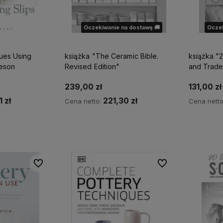
Oczekiwanie na dostawę 🚚
Oczek
ues Using
książka "The Ceramic Bible.
książka "
ieson
Revised Edition"
and Trade 
Jacqui Atk
239,00 zł
131,00 zł
1 zł
221,30 zł
Cena netto:
Cena nett
zyka
Powiadom o dostępności
Powia
Do ulubionych
Do ulubionych