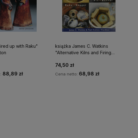
ired up with Raku"
książka James C. Watkins
ton
"Alternative Kilns and Firing
Techniques"
74,50 zł
88,89 zł
68,98 zł
o:
Cena netto:
Do koszyka
Do koszyka