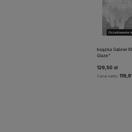
Oczekiwanie n
książka Gabriel Kline "A
Glaze"
129,50 zł
119,91
Cena netto:
Powiadom o d