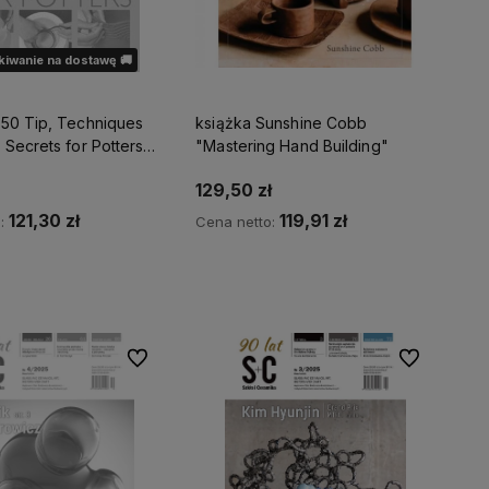
iwanie na dostawę 🚚
250 Tip, Techniques
książka Sunshine Cobb
Secrets for Potters"
"Mastering Hand Building"
in
129,50 zł
121,30 zł
119,91 zł
o:
Cena netto:
Do koszyka
dom o dostępności
Do ulubionych
Do ulubionyc