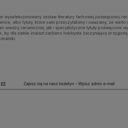
e wyselekcjonowany zestaw literatury fachowej poświęconej cera
ice, albo tytuły, które sami przeczytaliśmy i uważamy, że warto s
 wiedzy ceramicznej, jak i specjalistyczne tytuły poświęcone w
, by dla siebie znalazł zarówno hobbysta zaczynający przygodę z 
ceramiki.
Zapisz się na nasz biuletyn – Wpisz adres e-mail
polityce