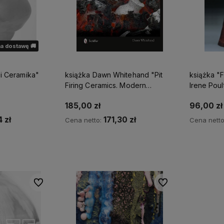
a dostawę 🚚
 i Ceramika"
książka Dawn Whitehand "Pit
książka "F
Firing Ceramics. Modern
Irene Poul
methods. Ancient traditions"
185,00 zł
96,00 zł
 zł
171,30 zł
Cena netto:
Cena nett
Do koszyka
ostępności
Do ulubionych
Do ulubionych