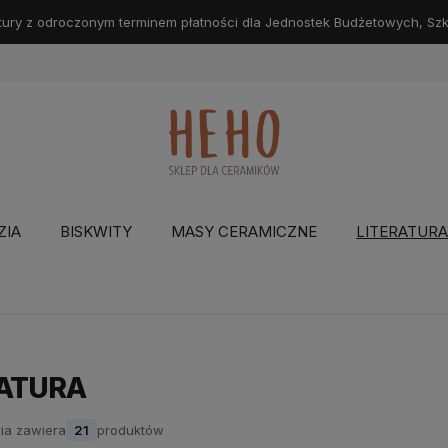
ry z odroczonym terminem płatności dla Jednostek Budżetowych, Szkół
ZIA
BISKWITY
MASY CERAMICZNE
LITERATURA
RATURA
ia zawiera
21
produktów