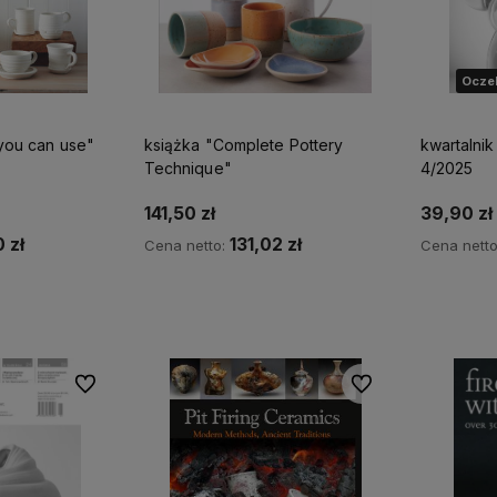
Oczek
 you can use"
książka "Complete Pottery
kwartalnik
Technique"
4/2025
141,50 zł
39,90 zł
 zł
131,02 zł
Cena netto:
Cena nett
zyka
Do koszyka
Powia
Do ulubionych
Do ulubionych