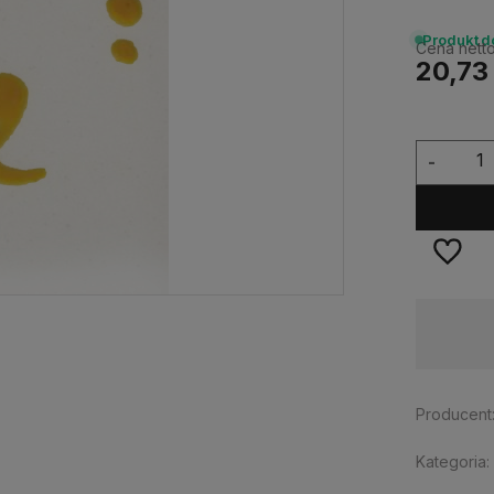
Produkt 
Cena netto
20,73 
-
Dostępność:
duża ilość
Producent
Kategoria: