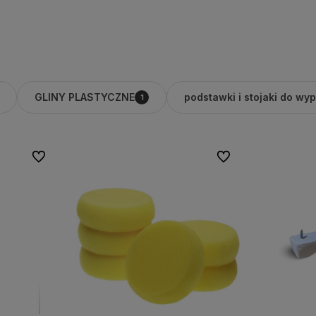
GLINY PLASTYCZNE
podstawki i stojaki do wy
1
Do ulubionych
Do ulubionych