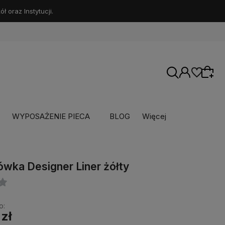
 oraz Instytucji.
WYPOSAŻENIE PIECA
BLOG
Więcej
ówka Designer Liner żółty
o:
 zł