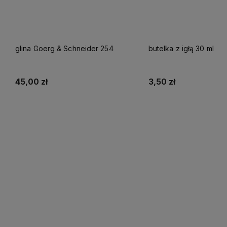
glina Goerg & Schneider 254
butelka z igłą 30 ml
45,00 zł
3,50 zł
Do koszyka
Do koszyka