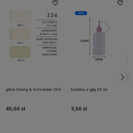
Do ulubionych
Do ulubi
glina Goerg & Schneider 254
butelka z igłą 30 ml
45,00 zł
3,50 zł
Do koszyka
Do koszyka