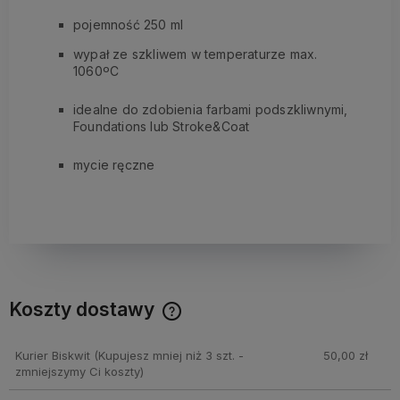
pojemność 250 ml
wypał ze szkliwem w temperaturze max.
1060ºC
idealne do zdobienia farbami podszkliwnymi,
Foundations lub Stroke&Coat
mycie ręczne
Koszty dostawy
Cena nie zawiera ewentualnych kosztów płatności
Kurier Biskwit
(Kupujesz mniej niż 3 szt. -
50,00 zł
zmniejszymy Ci koszty)