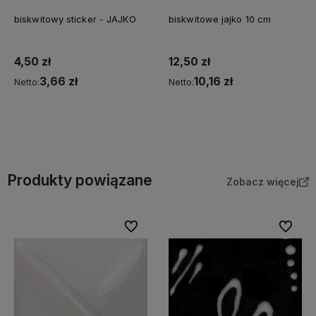
biskwitowy sticker - JAJKO
biskwitowe jajko 10 cm
4,50 zł
12,50 zł
3,66 zł
10,16 zł
Netto:
Netto:
Do koszyka
Do koszyka
Produkty powiązane
Zobacz więcej
Do ulubionych
Do ulubi