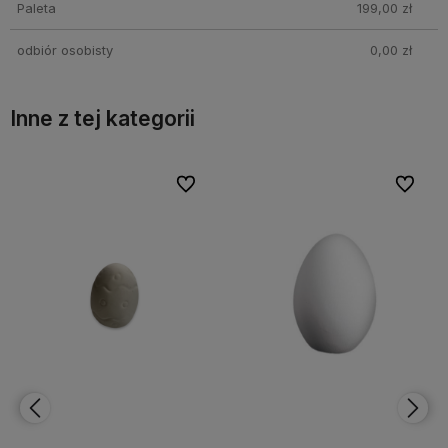
Paleta
199,00 zł
odbiór osobisty
0,00 zł
Inne z tej kategorii
bionych
bionych
Do ulubionych
Do ulubionych
Do ulubi
Do ulubi