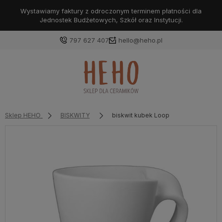
Wystawiamy faktury z odroczonym terminem płatności dla
Jednostek Budżetowych, Szkół oraz Instytucji.
797 627 407
hello@heho.pl
Zaloguj się
Załóż konto
Sklep HEHO
BISKWITY
biskwit kubek Loop
Wybierz coś dla siebie z naszej aktualnej oferty lub
zaloguj się, aby przywrócić dodane produkty do listy
z poprzedniej sesji.