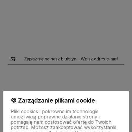
Zapisz się na nasz biuletyn – Wpisz adres e-mail
🍪 Zarządzanie plikami cookie
Pliki cookies i pokrewne im technologie
polityce prywatności
umożliwiają poprawne działanie strony i
pomagają nam dostosować ofertę do Twoich
potrzeb. Możesz zaakceptować wykorzystanie
SKLEPOWY NIEZBĘDNIK