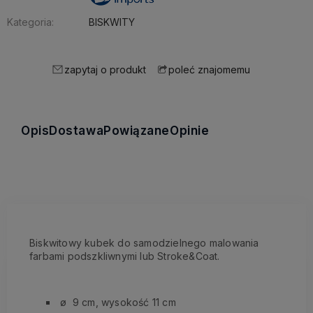
Kategoria:
BISKWITY
zapytaj o produkt
poleć znajomemu
Opis
Dostawa
Powiązane
Opinie
Biskwitowy kubek do samodzielnego malowania
farbami podszkliwnymi lub Stroke&Coat.
ø 9 cm, wysokość 11 cm