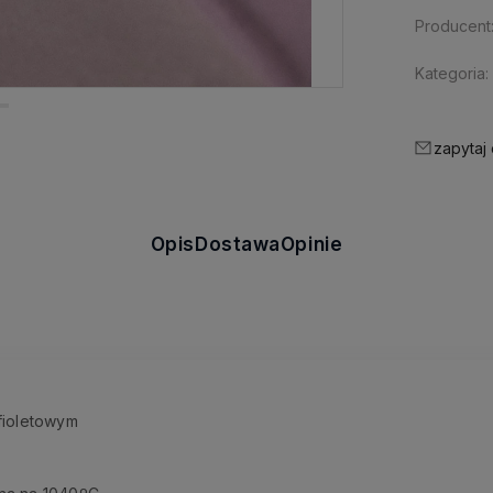
Producent
Kategoria:
zapytaj
Opis
Dostawa
Opinie
fioletowym