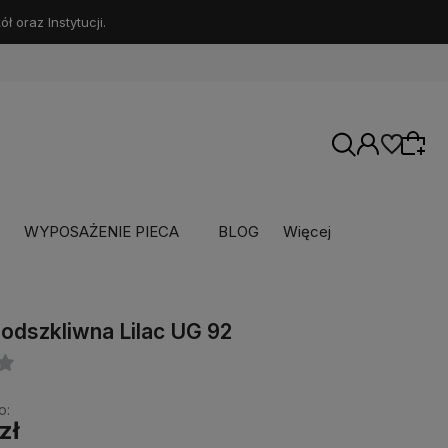
 oraz Instytucji.
WYPOSAŻENIE PIECA
BLOG
Więcej
podszkliwna Lilac UG 92
o:
zł