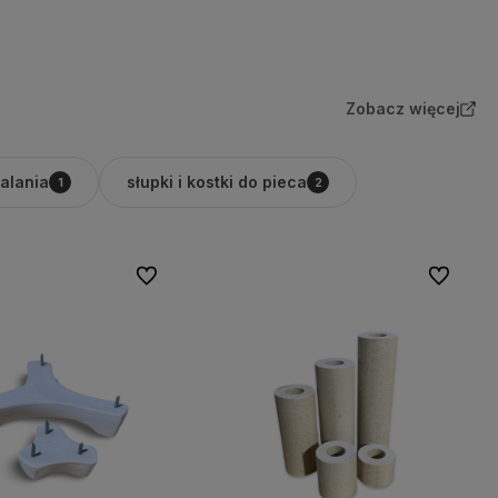
Do koszyka
Do koszyka
Zobacz więcej
palania
słupki i kostki do pieca
1
2
Do ulubionych
Do ulubio