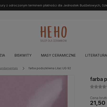
ry z odroczonym terminem płatności dla Jednostek Budżetowych, Szkół
ZIA
BISKWITY
MASY CERAMICZNE
LITERATURA
Fundamentals
farba podszkliwna Lilac UG 92
farba 
Cena brutt
21,50 