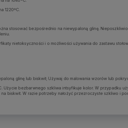
na na 1040ºC.
na 1220ºC.
żna stosować bezpośrednio na niewypaloną glinę. Nieposzkliwio
leniu.
fikaty nietoksyczności i o możliwości używania do zastawu stoł
ypaloną glinę lub biskwit; Używaj do malowania wzorów lub pokry
 Użycie bezbarwnego szkliwa intsyfikuje kolor. W przypadku użyc
 na biskwit. W razie potrzeby nałożyć przezroczyste szkliwo i 