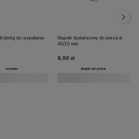
podstawka trójnóg do wypalania
Słupek dystansowy do pieca ø
43/20 mm
8,00 zł
rozmiar:
słupki do pieca:
Do koszyka
Do koszyka