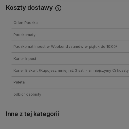
Koszty dostawy
Cena nie zawiera ewentualnych
Orlen Paczka
kosztów płatności
Paczkomaty
Paczkomat Inpost w Weekend /zamów w piątek do 10:00/
Kurier Inpost
Kurier Biskwit
(Kupujesz mniej niż 3 szt. - zmniejszymy Ci koszty
Paleta
odbiór osobisty
Inne z tej kategorii