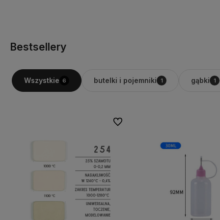
Do koszyka
Do koszyka
Bestsellery
butelki i pojemniki
gąbki
Wszystkie
6
1
1
Do ulubionych