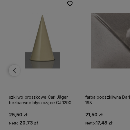
lubionych
lubionych
Do ulubionych
Do ulubionych
szkliwo proszkowe Carl Jäger
farba podszkliwna Dar
bezbarwne błyszczące CJ 1290
198
25,50 zł
21,50 zł
20,73 zł
17,48 zł
Netto:
Netto: