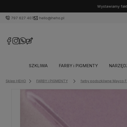
Wystawiamy faktu
797 627 407
hello@heho.pl
SZKLIWA
FARBY i PIGMENTY
NARZĘD
Sklep HEHO
FARBY i PIGMENTY
farby podszkliwne Mayco 