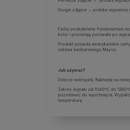
Pierwsze zdjęcie → próbka wypalo
Drugie zdjęcie → próbka wypalona 
Farby podszkliwne Fundamentals mo
kolor i pozostają porowate po wypa
Produkt posiada amerykańskie certy
szkliwa bezbarwnego Mayco.
Jak używać?
Dobrze wstrząśnij. Nakładaj na niew
Zakres wypału od 1040ºC do 1285ºC.
pozostawić do wyschnięcia. Wypalić
temperaturę.