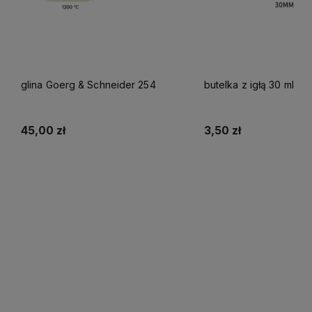
glina Goerg & Schneider 254
butelka z igłą 30 ml
45,00 zł
3,50 zł
Do koszyka
Do koszyka