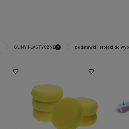
Do koszyka
GLINY PLASTYCZNE
podstawki i stojaki do wy
1
Do ulubionych
Do ulubionych