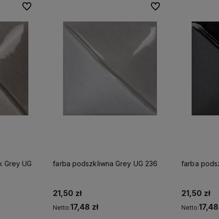
Do ulubionych
Do ulubionych
Do ulubionych
Do ulubionych
k Grey UG
farba podszkliwna Grey UG 236
farba pods
21,50 zł
21,50 zł
17,48 zł
17,48
Netto:
Netto: