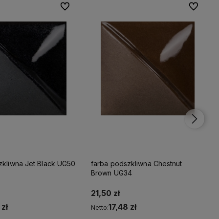
Do ulubionych
Do ulubionych
Do ulubio
Do ulubio
zkliwna Jet Black UG50
farba podszkliwna Chestnut
Brown UG34
21,50 zł
 zł
17,48 zł
Netto: