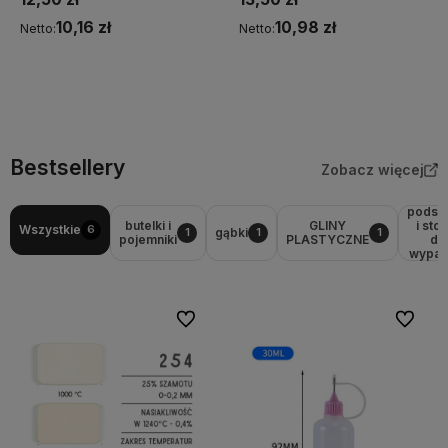
10,16 zł
10,98 zł
Netto:
Netto:
Do koszyka
Do koszyka
Bestsellery
Zobacz więcej
podst
butelki i
GLINY
i stoj
Wszystkie
6
gąbki
1
1
1
pojemniki
PLASTYCZNE
do
wypala
Do ulubionych
Do ulubi