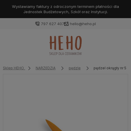
Wystawiamy faktury z odroczonym terminem płatności dla
Jednostek Budżetowych, Szkół oraz Instytucji.
797 627 407
hello@heho.pl
Zaloguj się
Załóż konto
Sklep HEHO
NARZĘDZIA
pędzle
pędzel okrągły nr 5 R
Wybierz coś dla siebie z naszej aktualnej oferty lub
zaloguj się, aby przywrócić dodane produkty do listy
z poprzedniej sesji.