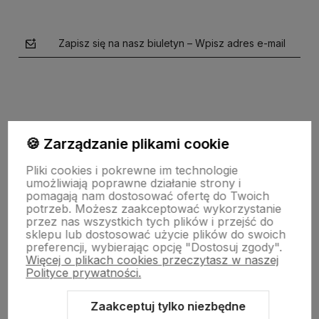
Zapisz się na nasz biuletyn – Wpisz adres e-mail
🍪 Zarządzanie plikami cookie
Pliki cookies i pokrewne im technologie
polityce prywatności
umożliwiają poprawne działanie strony i
pomagają nam dostosować ofertę do Twoich
potrzeb. Możesz zaakceptować wykorzystanie
SKLEPOWY NIEZBĘDNIK
przez nas wszystkich tych plików i przejść do
sklepu lub dostosować użycie plików do swoich
preferencji, wybierając opcję "Dostosuj zgody".
Więcej o plikach cookies przeczytasz w naszej
BAZA WIEDZY
Polityce prywatności.
Zaakceptuj tylko niezbędne
KONTAKT