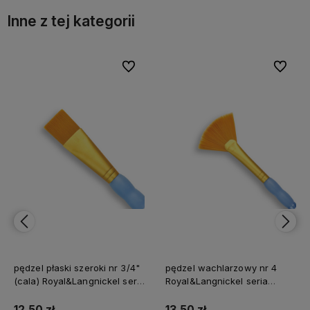
Inne z tej kategorii
bionych
Do ulubionych
Do ulubi
pędzel płaski szeroki nr 3/4"
pędzel wachlarzowy nr 4
(cala) Royal&Langnickel seria
Royal&Langnickel seria
Crafter's Choice Złoty Taklon
Crafter's Choice Złoty Taklon
12,50 zł
13,50 zł