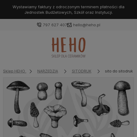
Wystawiamy faktury z odroczonym terminem płatności dla
Jednostek Budżetowych, Szkół oraz Instytucji.
797 627 407
hello@heho.pl
Zaloguj się
Załóż konto
Sklep HEHO
NARZĘDZIA
SITODRUK
sito do sitodruk
Wybierz coś dla siebie z naszej aktualnej oferty lub
zaloguj się, aby przywrócić dodane produkty do listy
z poprzedniej sesji.