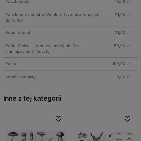
Paczkomaty
18,00 zł
Paczkomat Inpost w Weekend /zamów w piątek
21,00 zł
do 10:00/
Kurier Inpost
21,00 zł
Kurier Biskwit
(Kupujesz mniej niż 3 szt. -
50,00 zł
zmniejszymy Ci koszty)
Paleta
199,00 zł
odbiór osobisty
0,00 zł
Inne z tej kategorii
bionych
bionych
Do ulubionych
Do ulubionych
Do ulubi
Do ulubi