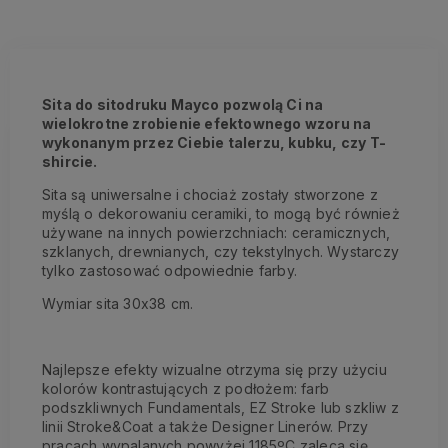
Sita do sitodruku Mayco pozwolą Ci na
wielokrotne zrobienie efektownego wzoru na
wykonanym przez Ciebie talerzu, kubku, czy T-
shircie.
Sita są uniwersalne i chociaż zostały stworzone z
myślą o dekorowaniu ceramiki, to mogą być również
używane na innych powierzchniach: ceramicznych,
szklanych, drewnianych, czy tekstylnych. Wystarczy
tylko zastosować odpowiednie farby.
Wymiar sita 30x38 cm.
Najlepsze efekty wizualne otrzyma się przy użyciu
kolorów kontrastujących z podłożem: farb
podszkliwnych Fundamentals, EZ Stroke lub szkliw z
linii Stroke&Coat a także Designer Linerów. Przy
pracach wypalanych powyżej 1185ºC zaleca się