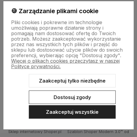
🍪 Zarządzanie plikami cookie
Pliki cookies i pokrewne im technologie
polityce prywatności
umożliwiają poprawne działanie strony i
pomagają nam dostosować ofertę do Twoich
potrzeb. Możesz zaakceptować wykorzystanie
SKLEPOWY NIEZBĘDNIK
przez nas wszystkich tych plików i przejść do
sklepu lub dostosować użycie plików do swoich
preferencji, wybierając opcję "Dostosuj zgody".
Więcej o plikach cookies przeczytasz w naszej
BAZA WIEDZY
Polityce prywatności.
Zaakceptuj tylko niezbędne
KONTAKT
Dostosuj zgody
Zaakceptuj wszystkie
Sklep internetowy Shoper.pl
Szablon Shoper Modern 3.0™
od