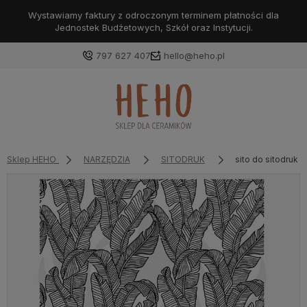
Wystawiamy faktury z odroczonym terminem płatności dla
Jednostek Budżetowych, Szkół oraz Instytucji.
797 627 407
hello@heho.pl
Zaloguj się
Załóż konto
Sklep HEHO
NARZĘDZIA
SITODRUK
sito do sitodruku
Wybierz coś dla siebie z naszej aktualnej oferty lub
zaloguj się, aby przywrócić dodane produkty do listy
z poprzedniej sesji.