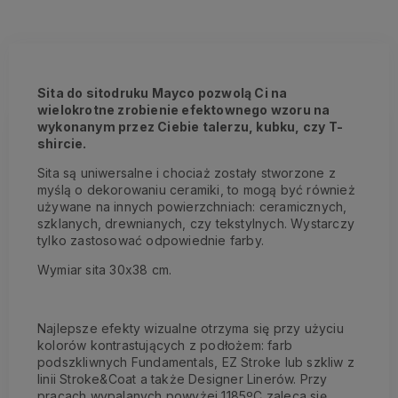
Sita do sitodruku Mayco pozwolą Ci na
wielokrotne zrobienie efektownego wzoru na
wykonanym przez Ciebie talerzu, kubku, czy T-
shircie.
Sita są uniwersalne i chociaż zostały stworzone z
myślą o dekorowaniu ceramiki, to mogą być również
używane na innych powierzchniach: ceramicznych,
szklanych, drewnianych, czy tekstylnych. Wystarczy
tylko zastosować odpowiednie farby.
Wymiar sita 30x38 cm.
Najlepsze efekty wizualne otrzyma się przy użyciu
kolorów kontrastujących z podłożem: farb
podszkliwnych Fundamentals, EZ Stroke lub szkliw z
linii Stroke&Coat a także Designer Linerów. Przy
pracach wypalanych powyżej 1185ºC zaleca się