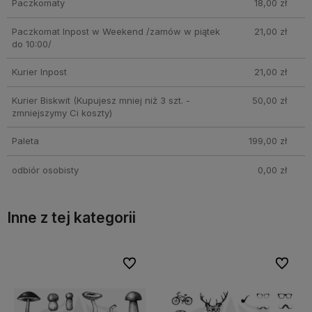
Paczkomaty
18,00 zł
Paczkomat Inpost w Weekend /zamów w piątek
21,00 zł
do 10:00/
Kurier Inpost
21,00 zł
Kurier Biskwit
(Kupujesz mniej niż 3 szt. -
50,00 zł
zmniejszymy Ci koszty)
Paleta
199,00 zł
odbiór osobisty
0,00 zł
Inne z tej kategorii
bionych
bionych
Do ulubionych
Do ulubionych
Do ulubi
Do ulubi