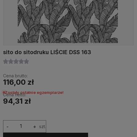
sito do sitodruku LIŚCIE DSS 163
Cena brutto:
116,00 zł
Zostały ostatnie egzemplarze!
Cena netto:
94,31 zł
-
+
szt.