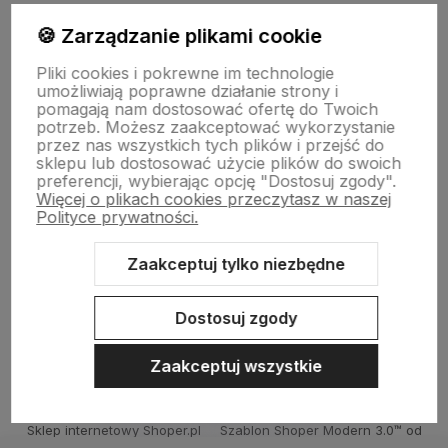
🍪 Zarządzanie plikami cookie
Pliki cookies i pokrewne im technologie
polityce prywatności
umożliwiają poprawne działanie strony i
pomagają nam dostosować ofertę do Twoich
potrzeb. Możesz zaakceptować wykorzystanie
SKLEPOWY NIEZBĘDNIK
przez nas wszystkich tych plików i przejść do
sklepu lub dostosować użycie plików do swoich
preferencji, wybierając opcję "Dostosuj zgody".
Więcej o plikach cookies przeczytasz w naszej
BAZA WIEDZY
Polityce prywatności.
Zaakceptuj tylko niezbędne
KONTAKT
Dostosuj zgody
Zaakceptuj wszystkie
Sklep internetowy Shoper.pl
Szablon Shoper Modern 3.0™
od
GrowCommerce