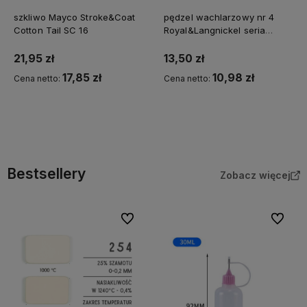
szkliwo Mayco Stroke&Coat
pędzel wachlarzowy nr 4
Cotton Tail SC 16
Royal&Langnickel seria
Crafter's Choice Złoty Taklon
21,95 zł
13,50 zł
17,85 zł
10,98 zł
Cena netto:
Cena netto:
Do koszyka
Do koszyka
Bestsellery
Zobacz więcej
Do ulubionych
Do ulubi