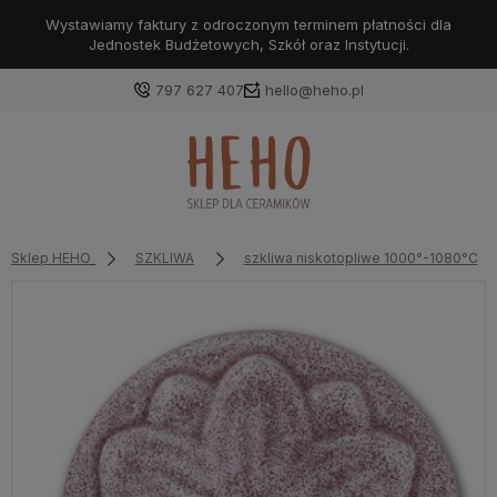
Wystawiamy faktury z odroczonym terminem płatności dla
Jednostek Budżetowych, Szkół oraz Instytucji.
797 627 407
hello@heho.pl
Zaloguj się
Załóż konto
Sklep HEHO
SZKLIWA
szkliwa niskotopliwe 1000°-1080°C
Wybierz coś dla siebie z naszej aktualnej oferty lub
zaloguj się, aby przywrócić dodane produkty do listy
z poprzedniej sesji.