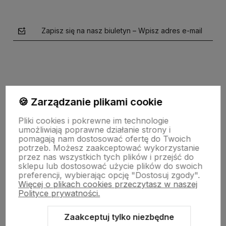
Zapisz się na nasz biuletyn – Wpisz adres e-mail
🍪 Zarządzanie plikami cookie
Pliki cookies i pokrewne im technologie
polityce prywatności
umożliwiają poprawne działanie strony i
pomagają nam dostosować ofertę do Twoich
potrzeb. Możesz zaakceptować wykorzystanie
SKLEPOWY NIEZBĘDNIK
przez nas wszystkich tych plików i przejść do
sklepu lub dostosować użycie plików do swoich
preferencji, wybierając opcję "Dostosuj zgody".
Więcej o plikach cookies przeczytasz w naszej
BAZA WIEDZY
Polityce prywatności.
Zaakceptuj tylko niezbędne
KONTAKT