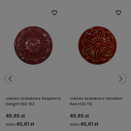
Do ulubionych
Do ulubionych
Do ulubionych
Do ulubionych
we Raspberry
szkliwo brokatowe Venetian
szkliwo brokatowe
Red HSS 113
Toes HSS 101
49,95 zł
49,95 zł
40,61 zł
40,61 zł
Netto:
Netto: