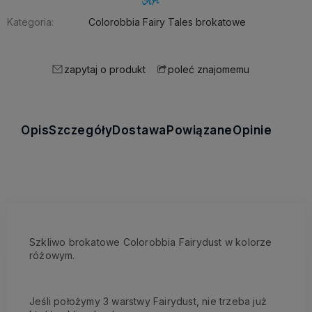
Kategoria:
Colorobbia Fairy Tales brokatowe
zapytaj o produkt
poleć znajomemu
Opis
Szczegóły
Dostawa
Powiązane
Opinie
Szkliwo brokatowe Colorobbia Fairydust w kolorze
różowym.
Jeśli położymy 3 warstwy Fairydust, nie trzeba już