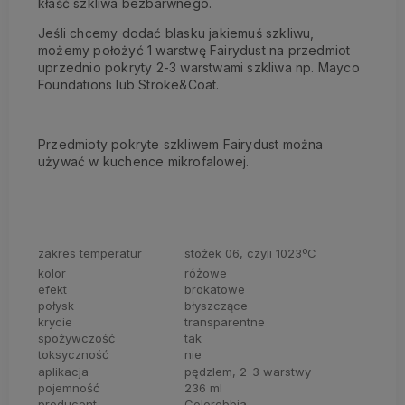
kłaść szkliwa bezbarwnego.
Jeśli chcemy dodać blasku jakiemuś szkliwu,
możemy położyć 1 warstwę Fairydust na przedmiot
uprzednio pokryty 2-3 warstwami szkliwa np. Mayco
Foundations lub Stroke&Coat.
Przedmioty pokryte szkliwem Fairydust można
używać w kuchence mikrofalowej.
zakres temperatur
stożek 06, czyli 1023ºC
kolor
różowe
efekt
brokatowe
połysk
błyszczące
krycie
transparentne
spożywczość
tak
toksyczność
nie
aplikacja
pędzlem, 2-3 warstwy
pojemność
236 ml
producent
Colorobbia