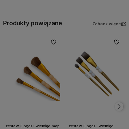
Do koszyka
Do koszyka
Produkty powiązane
Zobacz więcej
Do ulubionych
Do ulubi
zestaw 3 pędzli wielbłąd mop
zestaw 3 pędzli wielbłąd