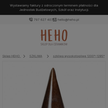
Wystawiamy faktury z odroczonym terminem płatności dla
Jednostek Budżetowych, Szkół oraz Instytucji.
797 627 407
hello@heho.pl
Zaloguj się
Załóż konto
Sklep HEHO
SZKLIWA
szkliwa wysokotopliwe 1200º-1285ºC
Wybierz coś dla siebie z naszej aktualnej oferty lub
zaloguj się, aby przywrócić dodane produkty do listy
z poprzedniej sesji.