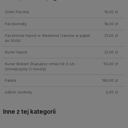
Cena nie zawiera ewentualnych kosztów płatności
Orlen Paczka
16,00 zł
Paczkomaty
18,00 zł
Paczkomat Inpost w Weekend /zamów w piątek
21,00 zł
do 10:00/
Kurier Inpost
21,00 zł
Kurier Biskwit
(Kupujesz mniej niż 3 szt. -
50,00 zł
zmniejszymy Ci koszty)
Paleta
199,00 zł
odbiór osobisty
0,00 zł
Inne z tej kategorii