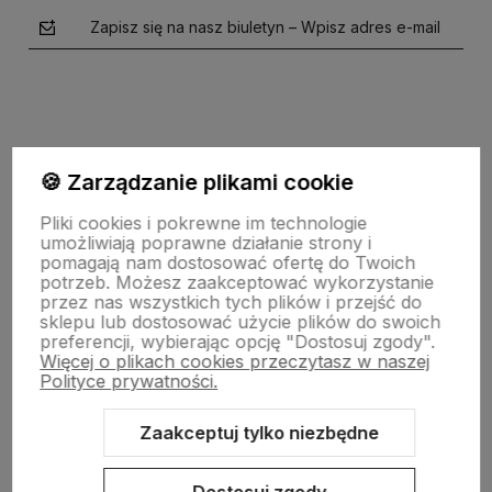
Zapisz się na nasz biuletyn – Wpisz adres e-mail
🍪 Zarządzanie plikami cookie
Pliki cookies i pokrewne im technologie
polityce prywatności
umożliwiają poprawne działanie strony i
pomagają nam dostosować ofertę do Twoich
potrzeb. Możesz zaakceptować wykorzystanie
SKLEPOWY NIEZBĘDNIK
przez nas wszystkich tych plików i przejść do
sklepu lub dostosować użycie plików do swoich
preferencji, wybierając opcję "Dostosuj zgody".
Więcej o plikach cookies przeczytasz w naszej
BAZA WIEDZY
Polityce prywatności.
Zaakceptuj tylko niezbędne
KONTAKT
Dostosuj zgody