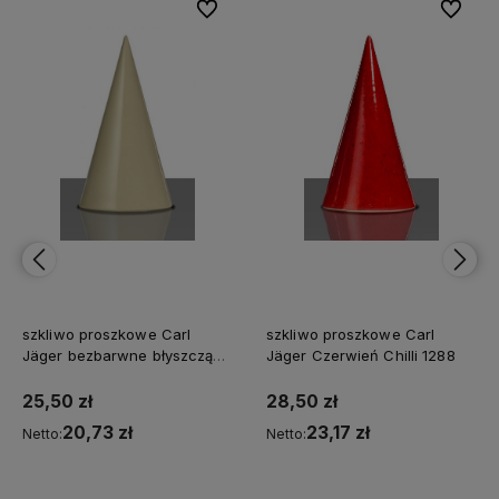
bionych
bionych
Do ulubionych
Do ulubionych
Do ulubi
Do ulubi
szkliwo proszkowe Carl
szkliwo proszkowe Carl
Jäger bezbarwne błyszczące
Jäger Czerwień Chilli 1288
CJ 1290
25,50 zł
28,50 zł
20,73 zł
23,17 zł
Netto:
Netto: