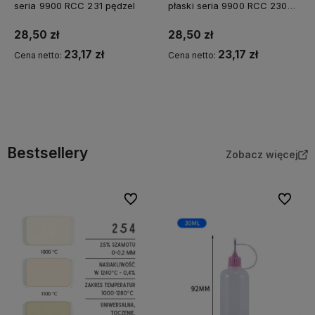
seria 9900 RCC 231 pędzel
płaski seria 9900 RCC 230
pędzel
28,50 zł
28,50 zł
23,17 zł
23,17 zł
Cena netto:
Cena netto:
Do koszyka
Do koszyka
Bestsellery
Zobacz więcej
Do ulubionych
Do ulubi