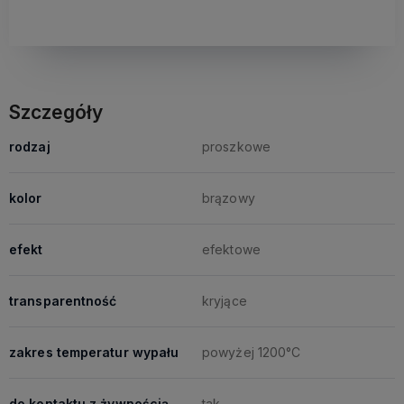
Szczegóły
rodzaj
proszkowe
kolor
brązowy
efekt
efektowe
transparentność
kryjące
zakres temperatur wypału
powyżej 1200°C
do kontaktu z żywnością
tak